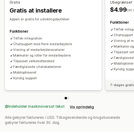
Gratis
Ubegrænset
$4.99
Gratis at installere
om 
Appen er gratis for udviklingsbutikker
Funktioner
TikTok-integ
Funktioner
Chatsupport
TikTok-integration
Visning af 
Chatsupport med flere medarbejdere
Mærkater og 
Visning af medarbejderavatarer
Tilpasset v
Mærkater og roller for medarbejdere
Færdiglaved
Tilpasset velkomstbesked
Mobiloptimer
Færdiglavede chatskabeloner
Kyndig supp
Mobiloptimeret
Kyndig support
7-dages grati
Indeholder maskinoversat tekst
Vis oprindelig
Alle gebyrer faktureres i USD. Tilbagevendende og brugsbaserede
gebyrer faktureres hver 30. dag.