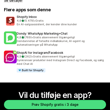
Se detaljer
Flere apps som denne
Shopify Inbox
ud af 5 stjerner
4,6
(5.479)
•
Gratis
5479 anmeldelser i alt
En AI-salgsassistent, der kender dine kunder
Dondy: WhatsApp Marketing+Chat
ud af 5 stjerner
4,8
(769)
•
Gratis abonnement tilgængeligt
769 anmeldelser i alt
Gendannelse af forladte indkøbskurve, AI-agent og
automatiseringer på WhatsApp
ShopAI for Instagram/Facebook
ud af 5 stjerner
4,9
(262)
•
Gratis abonnement tilgængeligt
262 anmeldelser i alt
Synkroniser produkter med Instagram Direct og Facebook, og sælg
med Chat AI
Built for Shopify
Vil du tilføje en app?
Prøv Shopify gratis i 3 dage