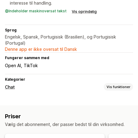
interesse til handling.
Indeholder maskinoversat tekst
Vis oprindelig
Sprog
Engelsk, Spansk, Portugisisk (Brasilien), og Portugisisk
(Portugal)
Denne app er ikke oversat til Dansk
Fungerer sammen med
Open AI
TikTok
Kategorier
Chat
Vis funktioner
Automatiske svar
Hilsner
Priser
Tilpasning
Vælg det abonnement, der passer bedst til din virksomhed.
Farve og skrifttype
Chatvindue
Velkomsthilsner
Chatknapper
Chattildeling
Agentavatar