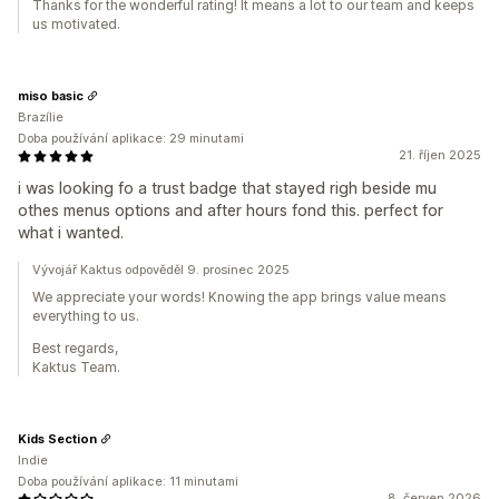
Thanks for the wonderful rating! It means a lot to our team and keeps
us motivated.
miso basic
Brazílie
Doba používání aplikace: 29 minutami
21. říjen 2025
i was looking fo a trust badge that stayed righ beside mu
othes menus options and after hours fond this. perfect for
what i wanted.
Vývojář Kaktus odpověděl 9. prosinec 2025
We appreciate your words! Knowing the app brings value means
everything to us.
Best regards,
Kaktus Team.
Kids Section
Indie
Doba používání aplikace: 11 minutami
8. červen 2026