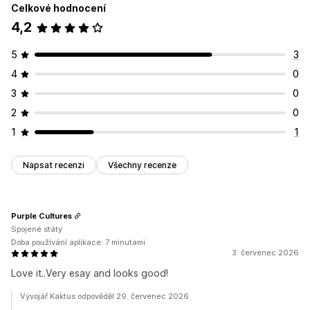
Celkové hodnocení
Styl
Velikost
Nahrání souboru
4,2
Responzivní design pro mobilní zařízení
5
3
Pozice ikon
4
0
Ruční pozice
Oznamovací lišta
Vlastní stránky
Stránka košíku
Stránky kolekcí
Zápatí
Záhlaví
3
0
Hlavní sekce
Domovská stránka
Vstupní stránky
2
0
Stránky produktů
Stránka vyhledávání
1
1
Napsat recenzi
Všechny recenze
Purple Cultures
Spojené státy
Doba používání aplikace: 7 minutami
3. červenec 2026
Love it..Very esay and looks good!
Vývojář Kaktus odpověděl 29. červenec 2026