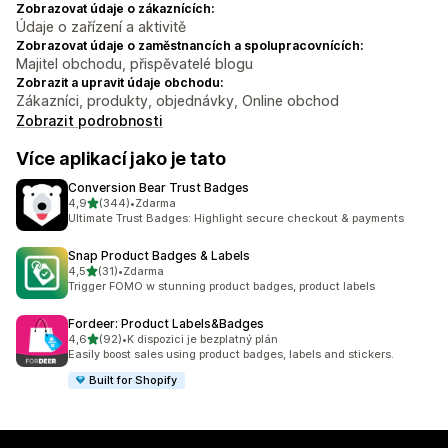
Zobrazovat údaje o zákaznících:
Údaje o zařízení a aktivitě
Zobrazovat údaje o zaměstnancích a spolupracovnících:
Majitel obchodu, přispěvatelé blogu
Zobrazit a upravit údaje obchodu:
Zákazníci, produkty, objednávky, Online obchod
Zobrazit podrobnosti
Více aplikací jako je tato
Conversion Bear Trust Badges
z 5 hvězd
4,9
(344)
•
Zdarma
Celkový počet recenzí: 344
Ultimate Trust Badges: Highlight secure checkout & payments
Snap Product Badges & Labels
z 5 hvězd
4,5
(31)
•
Zdarma
Celkový počet recenzí: 31
Trigger FOMO w stunning product badges, product labels
Fordeer: Product Labels&Badges
z 5 hvězd
4,6
(92)
•
K dispozici je bezplatný plán
Celkový počet recenzí: 92
Easily boost sales using product badges, labels and stickers.
Built for Shopify