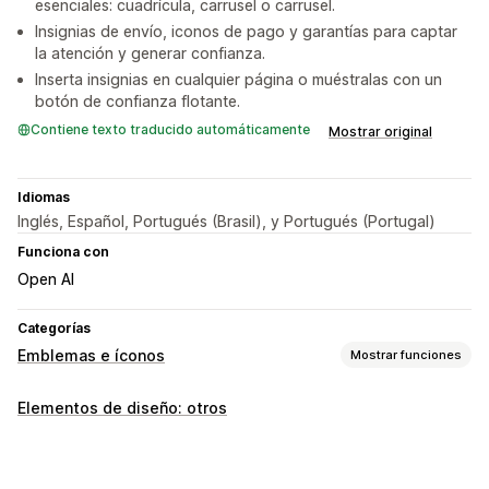
esenciales: cuadrícula, carrusel o carrusel.
Insignias de envío, iconos de pago y garantías para captar
la atención y generar confianza.
Inserta insignias en cualquier página o muéstralas con un
botón de confianza flotante.
Contiene texto traducido automáticamente
Mostrar original
Idiomas
Inglés, Español, Portugués (Brasil), y Portugués (Portugal)
Funciona con
Open AI
Categorías
Emblemas e íconos
Mostrar funciones
Tipos de íconos
Elementos de diseño: otros
Personalizado
Garantía
Pago
Características del producto
Seguridad
Envíos
Confianza