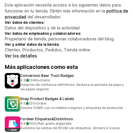
Esta aplicación necesita acceso a los siguientes datos para
funcionar en tu tienda. Obtén más información en la
política de
privacidad
del desarrollador.
Ver datos de clientes:
Datos del dispositivo y de la actividad
Ver datos de empleados y colaboradores:
Propietario de tienda, personas colaboradoras del blog
Ver y editar datos de la tienda:
Clientes, Productos, Pedidos, Tienda online
Ver los detalles
Más aplicaciones como esta
Conversion Bear Trust Badges
de 5 estrellas
4.9
(346)
•
Gratis
346 reseñas en total
Insignias de confianza definitivas: destaca la pantalla de pago y
los pagos seguros
Snap Product Badges & Labels
de 5 estrellas
4.5
(31)
•
Gratis
31 reseñas en total
Genera FOMO con increíbles insignias y etiquetas de productos
Fordeer Etiquetas&Distintivos
de 5 estrellas
4.6
(92)
•
Plan gratis disponible
92 reseñas en total
Aumenta las ventas de BFCM con etiquetas, stickers e íconos.