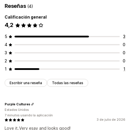
Garantía
Reseñas
(4)
Personalización
Calificación general
Animaciones
Fondos
Bordes
Colores
4,2
Texto personalizado
Fuentes
Estilo
Tamaño
Subida de archivos
Adaptación a dispositivos móviles
5
3
4
0
Posición del ícono
Posición manual
Barra de anuncios
3
0
Páginas personalizadas
Página del carrito
2
0
Páginas de colecciones
Pie de página
Encabezado
1
1
Sección principal
Página de inicio
Páginas de destino
Páginas de producto
Buscar página
Escribir una reseña
Todas las reseñas
Purple Cultures
Estados Unidos
7 minutos usando la aplicación
3 de julio de 2026
Love it..Very esay and looks good!