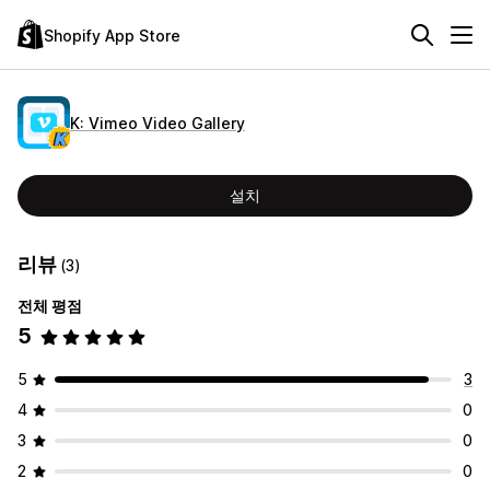
Shopify App Store
K: Vimeo Video Gallery
설치
리뷰
(3)
전체 평점
5
5
3
4
0
3
0
2
0