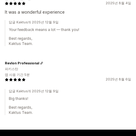
2025년 8월 4일
It was a wonderful experience
답글 Kaktus개 2025년 12월 9일
Your feedback means a lot — thank you!
Best regards,
Kaktus Team.
Revlon Professional
파키스탄
앱 사용 기간 5분
2025년 8월 6일
답글 Kaktus개 2025년 12월 9일
Big thanks!
Best regards,
Kaktus Team.