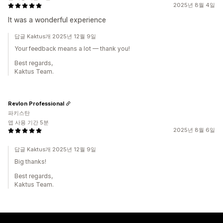
2025년 8월 4일
It was a wonderful experience
답글 Kaktus개 2025년 12월 9일
Your feedback means a lot — thank you!
Best regards,
Kaktus Team.
Revlon Professional
파키스탄
앱 사용 기간 5분
2025년 8월 6일
답글 Kaktus개 2025년 12월 9일
Big thanks!
Best regards,
Kaktus Team.