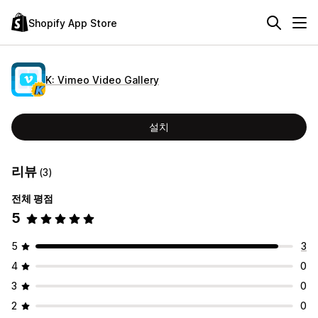
Shopify App Store
K: Vimeo Video Gallery
설치
리뷰
(3)
전체 평점
5
5
3
4
0
3
0
2
0