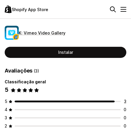
Shopify App Store
K: Vimeo Video Gallery
Instalar
Avaliações
(3)
Classificação geral
5
5
3
4
0
3
0
2
0