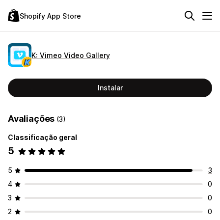
Shopify App Store
K: Vimeo Video Gallery
Instalar
Avaliações
(3)
Classificação geral
5
5
3
4
0
3
0
2
0