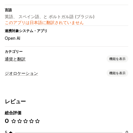
言語
英語、 スペイン語、と ポルトガル語 (ブラジル)
このアプリは日本語に翻訳されていません
連携対象システム・アプリ
Open AI
カテゴリー
通貨と翻訳
機能を表示
言語翻訳
ジオロケーション
機能を表示
機械翻訳
翻訳の自動同期
プロによる翻訳
URL翻訳
ローカライズ設定
言語スイッチャー
スイッチャーデザイン
言語スイッチャー
翻訳
レビュー
総合評価
0
5
0