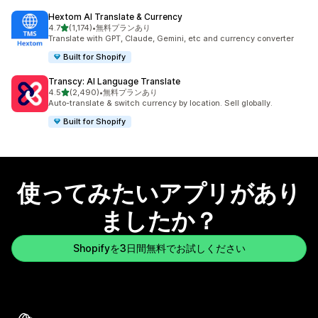
Hextom AI Translate & Currency
5つ星中
4.7
(1,174)
•
無料プランあり
合計レビュー数：1174件
Translate with GPT, Claude, Gemini, etc and currency converter
Built for Shopify
Transcy: AI Language Translate
5つ星中
4.5
(2,490)
•
無料プランあり
合計レビュー数：2490件
Auto-translate & switch currency by location. Sell globally.
Built for Shopify
使ってみたいアプリがあり
ましたか？
Shopifyを3日間無料でお試しください