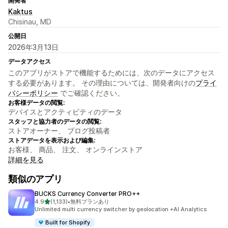
開発者
Kaktus
Chisinau, MD
公開日
2026年3月13日
データアクセス
このアプリがストアで機能するためには、次のデータにアクセス
する必要があります。 その理由については、開発者向けの
プライ
バシーポリシー
でご確認ください。
お客様データの閲覧:
デバイスとアクティビティのデータ
スタッフと協力者のデータの閲覧:
ストアオーナー、 ブログ投稿者
ストアデータを表示および編集:
お客様、 商品、 注文、 オンラインストア
詳細を見る
類似のアプリ
BUCKS Currency Converter PRO++
5つ星中
4.9
(1,133)
•
無料プランあり
合計レビュー数：1133件
Unlimited multi currency switcher by geolocation +AI Analytics
Built for Shopify