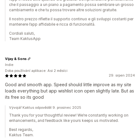
che il passaggio a un piano a pagamento possa sembrare un grosso
cambiamento e che tu possa trovare altre soluzioni gratuite.
Il nostro prezzo riflette il supporto continuo e gli sviluppi costanti per
mantenere l’app affidabile e ricca di funzionalità.
Cordiali saluti,
Team KaktusApp
Vijay & Sons
Indie
Doba používání aplikace: Asi 2 měsíci
29. srpen 2024
Good and smooth app. Speed should little improve as my site
loads everything but app wishlist icon open slightly late. But as
its free so its good
Vývojář Kaktus odpověděl 9. prosinec 2025
Thank you for your thoughtful review! We’re constantly working on
enhancements, and feedback like yours keeps us motivated.
Best regards,
Kaktus Team.