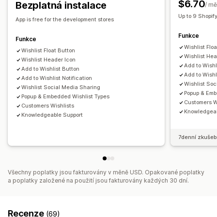
$6.70
Bezplatná instalace
/ mě
Panel
Více seznamů
Import a export
Přidat do košíku
Up to 9 Shopif
App is free for the development stores
Analytika konverzí
Funkce
Funkce
Přizpůsobení
Wishlist Flo
Wishlist Float Button
Vlastní prosazování značky
Vlastní rozvržení
Vlastní ikony
Wishlist Hea
Wishlist Header Icon
Add to Wishl
Více jazyků
E-mailové šablony
Add to Wishlist Button
Add to Wishl
Add to Wishlist Notification
Upozornění týkající se nákupu
Upozornění týkající se ceny
Wishlist Soc
Wishlist Social Media Sharing
Upozornění týkající se skladových zásob
Popup & Emb
Popup & Embedded Wishlist Types
Customers W
Customers Wishlists
Knowledgeab
Knowledgeable Support
7denní zkušeb
Všechny poplatky jsou fakturovány v měně USD. Opakované poplatky
a poplatky založené na použití jsou fakturovány každých 30 dní.
Recenze
(69)