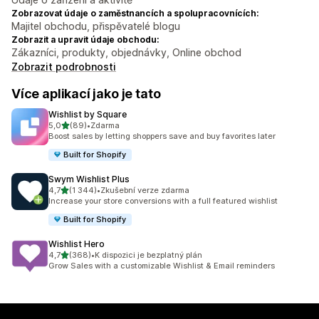
Zobrazovat údaje o zaměstnancích a spolupracovnících:
Majitel obchodu, přispěvatelé blogu
Zobrazit a upravit údaje obchodu:
Zákazníci, produkty, objednávky, Online obchod
Zobrazit podrobnosti
Více aplikací jako je tato
Wishlist by Square
z 5 hvězd
5,0
(89)
•
Zdarma
Celkový počet recenzí: 89
Boost sales by letting shoppers save and buy favorites later
Built for Shopify
Swym Wishlist Plus
z 5 hvězd
4,7
(1 344)
•
Zkušební verze zdarma
Celkový počet recenzí: 1344
Increase your store conversions with a full featured wishlist
Built for Shopify
Wishlist Hero
z 5 hvězd
4,7
(368)
•
K dispozici je bezplatný plán
Celkový počet recenzí: 368
Grow Sales with a customizable Wishlist & Email reminders