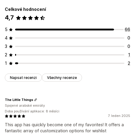
Celkové hodnocení
4,7
5
66
4
0
3
0
2
1
1
2
Napsat recenzi
Všechny recenze
The Little Things
Spojené arabské emiráty
Doba používání aplikace: 8 měsíci
7. leden 2025
This app has quickly become one of my favorites! It offers a
fantastic array of customization options for wishlist