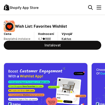
Shopify App Store
Wish List: Favorites Wishlist
Cena
Hodnocení
Vývojář
Bezplatná instalace
4,7
(69)
Kaktus
Instalovat