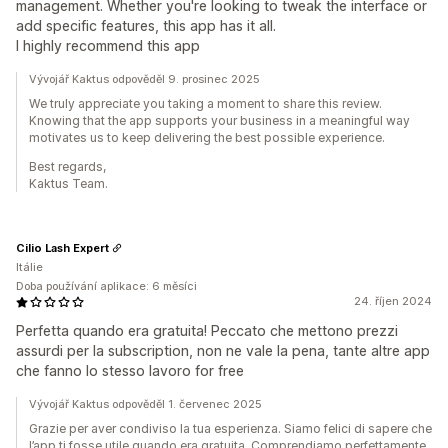
management. Whether you're looking to tweak the interface or
add specific features, this app has it all.
I highly recommend this app
Vývojář Kaktus odpověděl 9. prosinec 2025
We truly appreciate you taking a moment to share this review.
Knowing that the app supports your business in a meaningful way
motivates us to keep delivering the best possible experience.
Best regards,
Kaktus Team.
Cilio Lash Expert
Itálie
Doba používání aplikace: 6 měsíci
24. říjen 2024
Perfetta quando era gratuita! Peccato che mettono prezzi
assurdi per la subscription, non ne vale la pena, tante altre app
che fanno lo stesso lavoro for free
Vývojář Kaktus odpověděl 1. červenec 2025
Grazie per aver condiviso la tua esperienza. Siamo felici di sapere che
l’app ti fosse utile quando era gratuita. Comprendiamo perfettamente