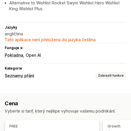
Alternative to Wishlist Rocket Swym Wishlist Hero Wishlist
King Wishlist Plus.
Jazyky
angličtina
Tato aplikace není přeložena do jazyka čeština
Funguje s:
Pokladna
Open AI
Kategorie
Seznamy přání
Zobrazit funkce
Typy seznamů
Vlastní registr
Vytvoření seznamu dárků
Cena
Registr na prodejně
Online registr
Veřejný seznam přání
Vyberte si tarif, který nejlépe vyhovuje vašemu podnikání.
Oblíbené
Uložení na později
Seznam přání hostů
Správa seznamů
FREE
Growth
Sdílení e-mailů
Sdílení na sociálních sítích
Sdílení odkazů