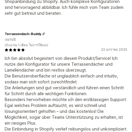
Shopanbindung zu Shopify. Auch komplexe Konfiguratoren
sind hervorragend abbildbar. Ich fühle mich vom Team zudem
sehr gut betreut und beraten.
Terrassendach-Buddy
เยอรมนี
ประมาณ 1 เดือน ในการใช้แอป
22 มกราคม 2025
Ich bin absolut begeistert von diesem Produkt/Service! Ich
nutze den Konfigurator für unsere Terrassendächer und
Lamellendächer und bin restlos überzeugt.
Die Benutzeroberfläche ist unglaublich einfach und intuitiv,
sodass man sich sofort zurechtfindet.
Die Anleitungen sind gut verständlich und führen einen Schritt
für Schritt durch alle wichtigen Funktionen.
Besonders hervorheben möchte ich den erstklassigen Support:
Egal welches Problem auftaucht, es wird schnell und
lösungsorientiert geholfen – und das kostenlos! Die
Möglichkeit, sogar über Teams Unterstützung zu erhalten, ist
ein riesiges Plus.
Die Einbindung in Shopify verlief reibungslos und unkompliziert.