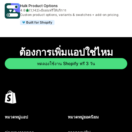
Hulk Product Options
เต็ม 5 ดาว
4.8
(1,142)
•
มีแผนฟรีให้บริการ
ทั้งหมด 1142 รีวิว
Custom product options, variants & swatches + add-on pricing.
Built for Shopify
ต้องการเพิ่มแอปใช่ไหม
ทดลองใช้งาน Shopify ฟรี 3 วัน
หมวดหมู่แอป
หมวดหมู่ยอดนิยม