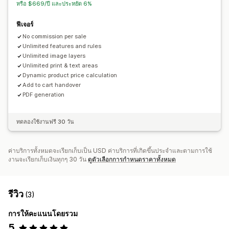
การกำหนดราคาแบบกำหนดเอง
การกำหนดราคาแบบไดนามิก
หรือ $669/ปี และประหยัด 6%
ตัวเลือกส่วนลด
ส่วนขยาย
ค่าบริการตัวเลือกสินค้า
ฟีเจอร์
ค่าบริการการตั้งค่า
การกำหนดราคาตามปริมาณการสั่งซื้อ
No commission per sale
การเติมเงินแบบพรีเมียม
Unlimited features and rules
Unlimited image layers
สินค้าคงคลัง
Unlimited print & text areas
ความพร้อมของสต็อกสินค้า
การอัปเดตด้วยตนเอง
อัปเดตอัตโนมัติ
Dynamic product price calculation
Add to cart handover
PDF generation
ทดลองใช้งานฟรี 30 วัน
ค่าบริการทั้งหมดจะเรียกเก็บเป็น USD ค่าบริการที่เกิดขึ้นประจำและตามการใช้
งานจะเรียกเก็บเงินทุกๆ 30 วัน
ดูตัวเลือกการกำหนดราคาทั้งหมด
รีวิว
(3)
การให้คะแนนโดยรวม
5