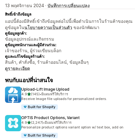
13 พฤศจิกายน 2024 ·
บันทึกการเปลี่ยนแปลง
สิทธิ์เข้าถึงข้อมูล
แอปนี้ต้องมีสิทธิ์เข้าถึงข้อมูลต่อไปนี้เพื่อดำเนินการในร้านค้าของคุณ
ดูข้อมูลใน
นโยบายความเป็นส่วนตัว
ของนักพัฒนา
ดูข้อมูลลูกค้า:
ข้อมูลอุปกรณ์และกิจกรรม
ดูข้อมูลพนักงานและผู้มีส่วนร่วม:
เจ้าของร้าน, ผู้ร่วมเขียนบล็อก
ดูและแก้ไขข้อมูลร้านค้า:
สินค้า, คำสั่งซื้อ, ร้านค้าออนไลน์, ข้อมูลอื่นๆ
ดูรายละเอียด
พบกับแอปที่น่าสนใจ
Upload‑Lift Image Upload
เต็ม 5 ดาว
4.9
(145)
•
มีแผนฟรีให้บริการ
ทั้งหมด 145 รีวิว
Receive Image file uploads for personalized orders.
Built for Shopify
OPTIS Product Options, Variant
เต็ม 5 ดาว
4.9
(2,247)
•
มีแผนฟรีให้บริการ
ทั้งหมด 2247 รีวิว
Personalize product options variant option w/ text box, add on
Built for Shopify