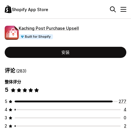
Shopify App Store
Kaching Post Purchase Upsell
Built for Shopify
安装
评论
(283)
整体评分
5
5
277
4
4
3
0
2
2