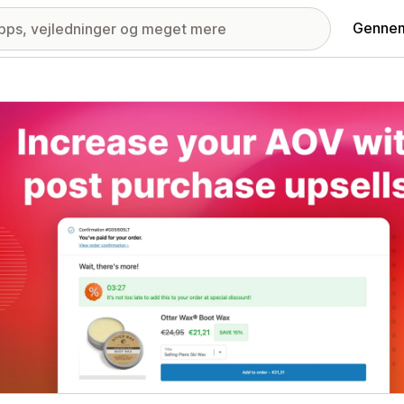
Gennem
ri med udvalgte billeder