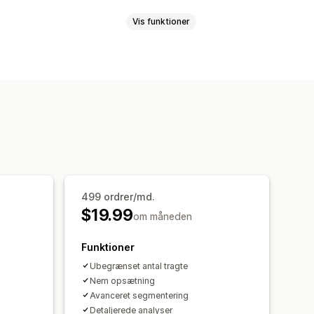
Vis funktioner
men
 mersalg
Flere sprog
men
499 ordrer/md.
$19.99
om måneden
Funktioner
Ubegrænset antal tragte
Nem opsætning
Avanceret segmentering
Detaljerede analyser