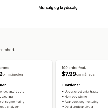
Mersalg
Mersalg og krydssalg
Produktanbefalinger
Ofte købt sam
Tilpasning
Tilpasning af betalingsflow
Mersalg ved betaling
Takkeside med
Mersalg med et klik
Tilpassede regler
Tilbud og anbefalinger
Produktanbefalinger
Ofte købt sam
ksomhed.
Anbefalinger med kunstig intelligens
Analyser
er/md.
199 ordrer/md.
Konverteringsrater
9
$7.99
om måneden
om måneden
oner
Funktioner
nset antal tragte
Ubegrænset antal tragte
psætning
Nem opsætning
ret segmentering
Avanceret segmentering
erede analyser
Detaljerede analyser