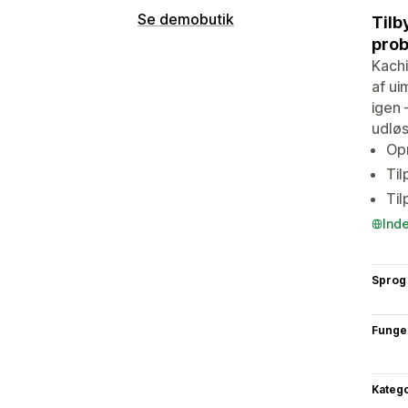
Se demobutik
Tilb
prob
Kachi
af ui
igen 
udløs
Opr
Til
Til
Ind
Sprog
Funge
Katego