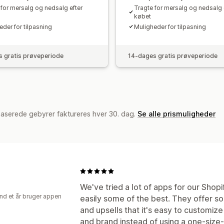
 for mersalg og nedsalg efter
Tragte for mersalg og nedsalg 
købet
eder for tilpasning
Muligheder for tilpasning
 gratis prøveperiode
14-dages gratis prøveperiode
baserede gebyrer faktureres hver 30. dag.
Se alle prismuligheder
We've tried a lot of apps for our Shop
nd et år bruger appen
easily some of the best. They offer so
and upsells that it's easy to customiz
and brand instead of using a one-size-fi