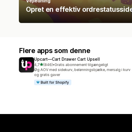
Vejledning
Opret en effektiv ordrestatussi
Flere apps som denne
Upcart—Cart Drawer Cart Upsell
ud af 5 stjerner
4,7
(846)
•
Gratis abonnement tilgængeligt
846 anmeldelser i alt
Øg AOV med sidekurv, belønningsbjælke, mersalg i kurv
og gratis gaver
Built for Shopify