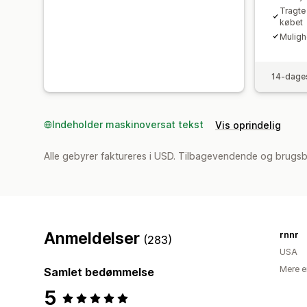
Tragte
købet
Muligh
14-dages
Indeholder maskinoversat tekst
Vis oprindelig
Alle gebyrer faktureres i USD. Tilbagevendende og brugs
Anmeldelser
rnnr
(283)
USA
Mere e
Samlet bedømmelse
5