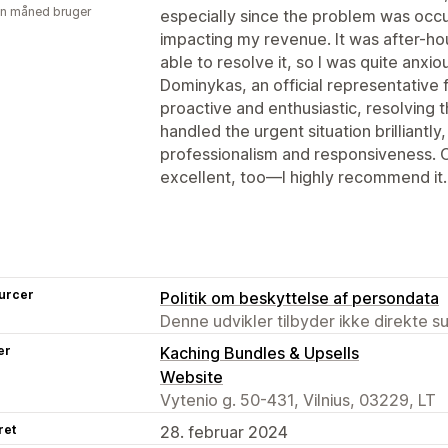
en måned bruger
especially since the problem was occur
impacting my revenue. It was after-hou
able to resolve it, so I was quite anxi
Dominykas, an official representative f
proactive and enthusiastic, resolving t
handled the urgent situation brilliantly,
professionalism and responsiveness. Of
excellent, too—I highly recommend it
urcer
Politik om beskyttelse af persondata
Denne udvikler tilbyder ikke direkte s
er
Kaching Bundles & Upsells
Website
Vytenio g. 50-431, Vilnius, 03229, LT
ret
28. februar 2024