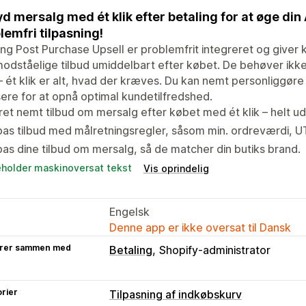
yd mersalg med ét klik efter betaling for at øge d
lemfri tilpasning!
ng Post Purchase Upsell er problemfrit integreret og giver 
modståelige tilbud umiddelbart efter købet. De behøver ikke
– ét klik er alt, hvad der kræves. Du kan nemt personliggør
ere for at opnå optimal kundetilfredshed.
et nemt tilbud om mersalg efter købet med ét klik – helt u
pas tilbud med målretningsregler, såsom min. ordreværdi, 
pas dine tilbud om mersalg, så de matcher din butiks brand.
eholder maskinoversat tekst
Vis oprindelig
Engelsk
Denne app er ikke oversat til Dansk
rer sammen med
Betaling
Shopify-administrator
rier
Tilpasning af indkøbskurv