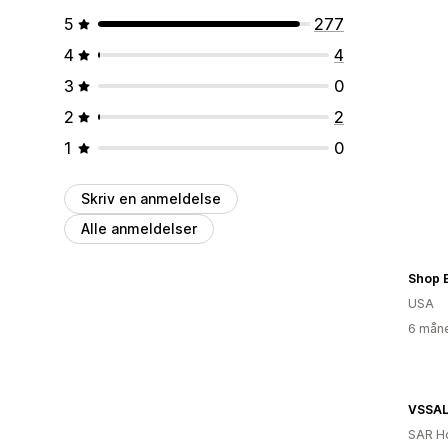
5
277
4
4
3
0
2
2
1
0
Skriv en anmeldelse
Alle anmeldelser
Shop E
USA
6 måne
VSSA
SAR H