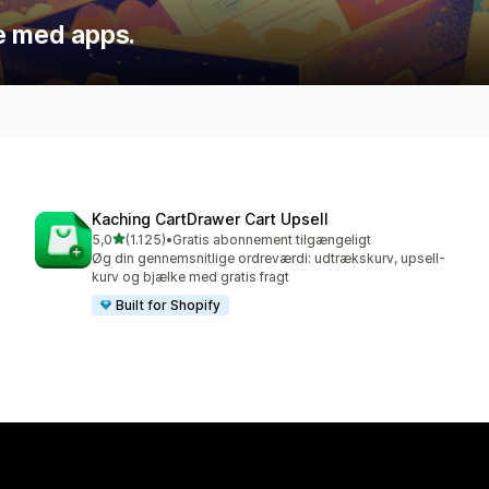
de med apps.
Kaching CartDrawer Cart Upsell
ud af 5 stjerner
5,0
(1.125)
•
Gratis abonnement tilgængeligt
1125 anmeldelser i alt
Øg din gennemsnitlige ordreværdi: udtrækskurv, upsell-
kurv og bjælke med gratis fragt
Built for Shopify