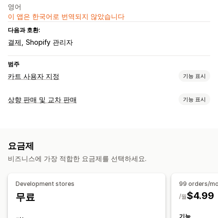
영어
이 앱은 한국어로 번역되지 않았습니다
다음과 호환:
결제
Shopify 관리자
범주
카트 사용자 지정
기능 표시
상향 판매
상향 판매 및 교차 판매
기능 표시
추천 제품
함께 자주 구매하는 제품
맞춤 설정
결제 사용자 지정
결제 상향 판매
감사합니다 페이지 상향 판매
여러 언어
원클릭 상향 판매
요금제
사용자 지정 규칙
비즈니스에 가장 적합한 요금제를 선택하세요.
제안 및 권장 사항
추천 제품
함께 자주 구매하는 제품
AI 권장 사항
Development stores
99 orders/m
$4.99
무료
분석
/월
전환율
기능