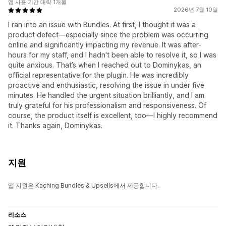
앱 사용 기간 대략 1개월
2026년 7월 10일
I ran into an issue with Bundles. At first, I thought it was a
product defect—especially since the problem was occurring
online and significantly impacting my revenue. It was after-
hours for my staff, and I hadn't been able to resolve it, so I was
quite anxious. That’s when I reached out to Dominykas, an
official representative for the plugin. He was incredibly
proactive and enthusiastic, resolving the issue in under five
minutes. He handled the urgent situation brilliantly, and I am
truly grateful for his professionalism and responsiveness. Of
course, the product itself is excellent, too—I highly recommend
it. Thanks again, Dominykas.
지원
앱 지원은 Kaching Bundles & Upsells에서 제공합니다.
리소스