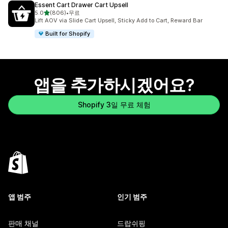
Essent Cart Drawer Cart Upsell
별 5개 중
5.0
(806)
•
무료
총 리뷰 806개
Lift AOV via Slide Cart Upsell, Sticky Add to Cart, Reward Bar
Built for Shopify
앱을 추가하시겠어요?
Shopify 3일 무료 체험
앱 범주
인기 범주
판매 채널
드랍쉬핑