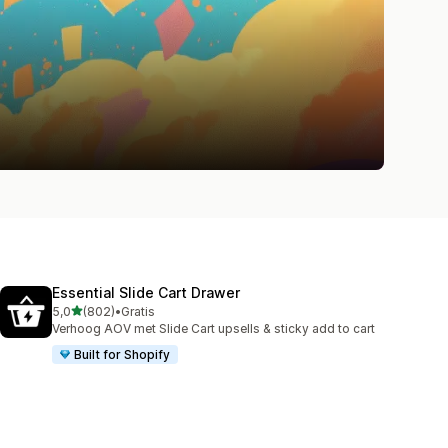
Essential Slide Cart Drawer
van 5 sterren
5,0
(802)
•
Gratis
802 recensies in totaal
Verhoog AOV met Slide Cart upsells & sticky add to cart
Built for Shopify