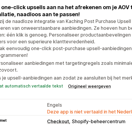
 one-click upsells aan na het afrekenen om je AOV
allatie, naadloos aan te passen!
ij de naadloze integratie van Kaching Post Purchase Upsel
teren van onweerstaanbare aanbiedingen. Ze hoeven hun be
n: één klik is genoeg. Personaliseer productaanbevelingen
ers voor een superieure klanttevredenheid.
k eenvoudig one-click post-purchase upsell-aanbiedingen,
ogrammeren!
sonaliseer aanbiedingen met targetingregels zoals minima
zovoort.
 je upsell-aanbiedingen aan zodat ze aansluiten bij het merk
at automatisch vertaalde tekst
Origineel weergeven
Engels
Deze app is niet vertaald in het Neder
 met
Checkout
Shopify-beheercentrum