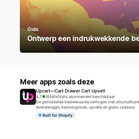
Gids
Ontwerp een indrukwekkende bes
Meer apps zoals deze
Upcart—Cart Drawer Cart Upsell
van 5 sterren
4,7
(848)
•
Gratis abonnement beschikbaar
848 recensies in totaal
De gemiddelde bestelwaarde verhogen met uitschuifbare
winkelwagen, beloningsbalk, upsells en gratis cadeaus
Built for Shopify