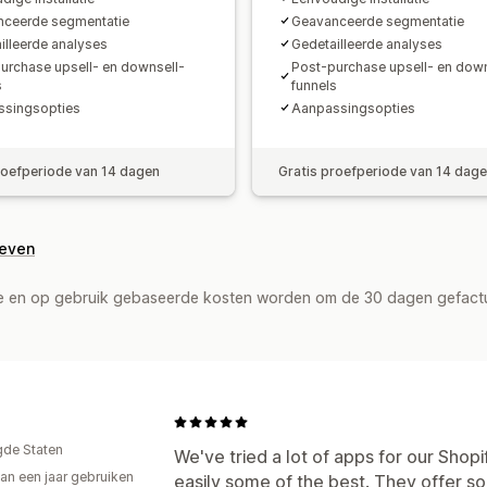
ceerde segmentatie
Geavanceerde segmentatie
illeerde analyses
Gedetailleerde analyses
urchase upsell- en downsell-
Post-purchase upsell- en down
s
funnels
ssingsopties
Aanpassingsopties
roefperiode van 14 dagen
Gratis proefperiode van 14 dag
geven
de en op gebruik gebaseerde kosten worden om de 30 dagen gefact
gde Staten
We've tried a lot of apps for our Shop
an een jaar gebruiken
easily some of the best. They offer so