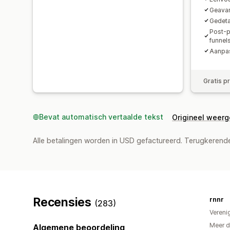
Geavan
Gedeta
Post-p
funnel
Aanpa
Gratis p
Bevat automatisch vertaalde tekst
Origineel weer
Alle betalingen worden in USD gefactureerd. Terugkeren
Recensies
rnnr
(283)
Vereni
Meer d
Algemene beoordeling