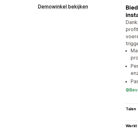
Demowinkel bekijken
Bied
inst
Dankz
profi
voere
trigg
Maa
pr
Per
en
Pas
Bev
Talen
Werkt