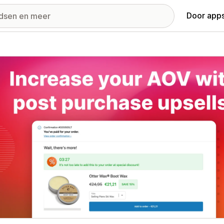
Door apps
ij met uitgelichte afbeeldingen