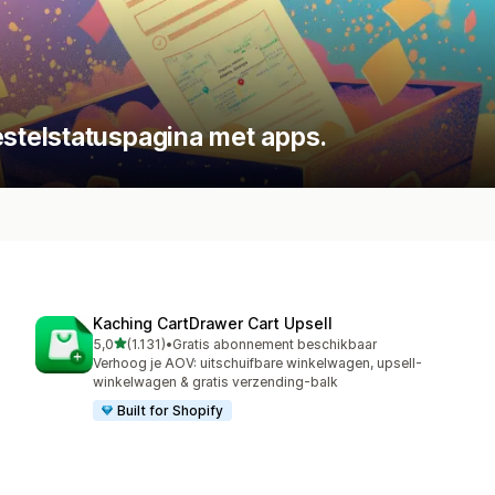
telstatuspagina met apps.
Kaching CartDrawer Cart Upsell
van 5 sterren
5,0
(1.131)
•
Gratis abonnement beschikbaar
1131 recensies in totaal
Verhoog je AOV: uitschuifbare winkelwagen, upsell-
winkelwagen & gratis verzending-balk
Built for Shopify