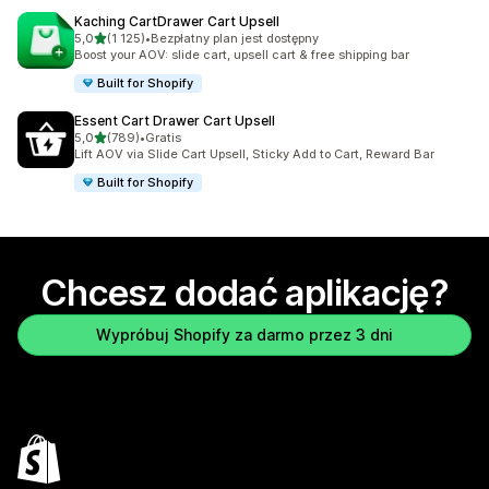
Kaching CartDrawer Cart Upsell
na 5 gwiazdek
5,0
(1 125)
•
Bezpłatny plan jest dostępny
Łączna liczba recenzji: 1125
Boost your AOV: slide cart, upsell cart & free shipping bar
Built for Shopify
Essent Cart Drawer Cart Upsell
na 5 gwiazdek
5,0
(789)
•
Gratis
Łączna liczba recenzji: 789
Lift AOV via Slide Cart Upsell, Sticky Add to Cart, Reward Bar
Built for Shopify
Chcesz dodać aplikację?
Wypróbuj Shopify za darmo przez 3 dni