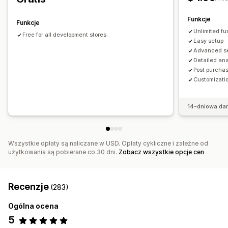
Rekomendacje produktów
Często kupowane razem
Rekomendacje AI
Funkcje
Funkcje
Unlimited fu
Analizy
Free for all development stores.
Easy setup
Współczynniki konwersji
Advanced s
Detailed ana
Post purchas
Customizatio
14-dniowa da
Wszystkie opłaty są naliczane w USD. Opłaty cykliczne i zależne od
użytkowania są pobierane co 30 dni.
Zobacz wszystkie opcje cen
Recenzje
(283)
Ogólna ocena
5