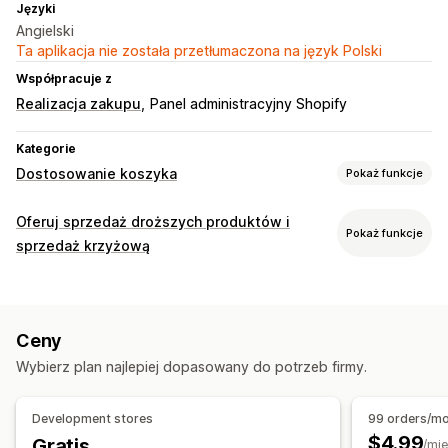
Języki
Angielski
Ta aplikacja nie została przetłumaczona na język Polski
Współpracuje z
Realizacja zakupu
Panel administracyjny Shopify
Kategorie
Dostosowanie koszyka
Pokaż funkcje
Sprzedaż droższych produktów
Oferuj sprzedaż droższych produktów i
Pokaż funkcje
Rekomendacje produktów
Często kupowane razem
sprzedaż krzyżową
Personalizacja realizacji zakupu
Dostosowanie
Sprzedaż droższych produktów za pomocą jednego
Sprzedaż droższych produktów podczas realizacji zakupu
kliknięcia
Ceny
Sprzedaż droższych produktów na stronie z
podziękowaniami
Wybierz plan najlepiej dopasowany do potrzeb firmy.
Wielojęzyczne
Reguły niestandardowe
Development stores
99 orders/m
Oferty i rekomendacje
$4.99
Gratis
/mie