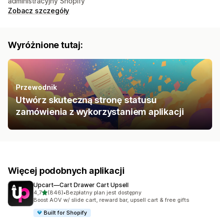
administracyjny Shopify
Zobacz szczegóły
Wyróżnione tutaj:
Przewodnik
Utwórz skuteczną stronę statusu
zamówienia z wykorzystaniem aplikacji
Więcej podobnych aplikacji
Upcart—Cart Drawer Cart Upsell
na 5 gwiazdek
4,7
(846)
•
Bezpłatny plan jest dostępny
Łączna liczba recenzji: 846
Boost AOV w/ slide cart, reward bar, upsell cart & free gifts
Built for Shopify