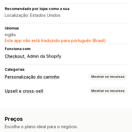
Recomendado por lojas como a sua
Localização: Estados Unidos
Idiomas
inglês
Este app não está traduzido para português (Brasil)
Funciona com
Checkout
Admin da Shopify
Categorias
Personalização do carrinho
Mostrar os recursos
Upsell
Upsell e cross-sell
Mostrar os recursos
Recomendações de produtos
Personalização
Produtos frequentemente comprados juntos
Upsell de checkout
Página de agradecimento de upsell
Personalização de checkout
Preços
Em vários idiomas
Regras personalizadas
Upsell com um clique
Escolha o plano ideal para o negócio.
Ofertas e recomendações