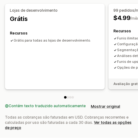
Recomendações de produtos
Lojas de desenvolvimento
99 pedidos/
Produtos frequentemente comprados juntos
$4.99
Grátis
/mê
Recomendações de IA
Recursos
Recursos
Análises
Funis ilimita
Grátis para todas as lojas de desenvolvimento.
Taxas de conversão
Configuração
Segmentaçã
Análises de
Funis de ups
Opções de p
Avaliação grat
Contém texto traduzido automaticamente
Mostrar original
Todas as cobranças são faturadas em USD. Cobranças recorrentes e
calculadas por uso são faturadas a cada 30 dias.
Ver todas as opções
de preço