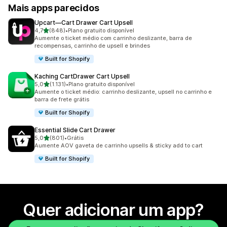
Mais apps parecidos
Upcart—Cart Drawer Cart Upsell
de 5 estrelas
4,7
(848)
•
Plano gratuito disponível
848 avaliações ao todo
Aumente o ticket médio com carrinho deslizante, barra de
recompensas, carrinho de upsell e brindes
Built for Shopify
Kaching CartDrawer Cart Upsell
de 5 estrelas
5,0
(1.131)
•
Plano gratuito disponível
1131 avaliações ao todo
Aumente o ticket médio: carrinho deslizante, upsell no carrinho e
barra de frete grátis
Built for Shopify
Essential Slide Cart Drawer
de 5 estrelas
5,0
(801)
•
Grátis
801 avaliações ao todo
Aumente AOV gaveta de carrinho upsells & sticky add to cart
Built for Shopify
Quer adicionar um app?