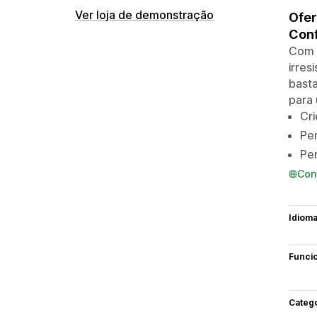
Ver loja de demonstração
Ofer
Conf
Com i
irres
basta
para 
Cri
Per
Per
Con
Idiom
Funci
Categ