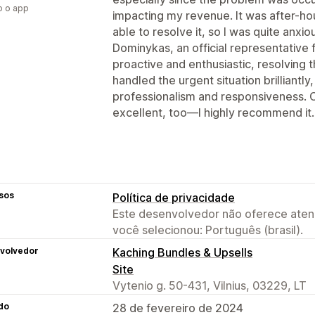
o o app
impacting my revenue. It was after-hou
able to resolve it, so I was quite anxi
Dominykas, an official representative f
proactive and enthusiastic, resolving t
handled the urgent situation brilliantly,
professionalism and responsiveness. Of
excellent, too—I highly recommend it
sos
Política de privacidade
Este desenvolvedor não oferece atend
você selecionou: Português (brasil).
volvedor
Kaching Bundles & Upsells
Site
Vytenio g. 50-431, Vilnius, 03229, LT
do
28 de fevereiro de 2024