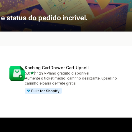
e status do pedido incrível.
Kaching CartDrawer Cart Upsell
de 5 estrelas
5,0
(1.129)
•
Plano gratuito disponível
1129 avaliações ao todo
Aumente o ticket médio: carrinho deslizante, upsell no
carrinho e barra de frete grátis
Built for Shopify