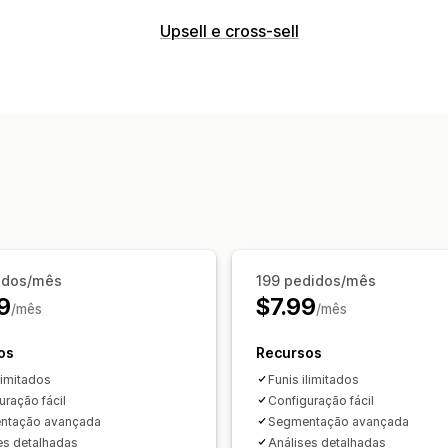
Upsell
Upsell e cross-sell
Recomendações de produtos
Personalização
Produtos frequentemente comprados 
Upsell de checkout
Página de agrade
Personalização de checkout
Em vários idiomas
Regras personaliz
Upsell com um clique
Ofertas e recomendações
Recomendações de produtos
Produtos frequentemente comprados 
Análises
idos/mês
199 pedidos/mês
Taxas de conversão
9
$7.99
/mês
/mês
os
Recursos
limitados
Funis ilimitados
uração fácil
Configuração fácil
ntação avançada
Segmentação avançada
es detalhadas
Análises detalhadas