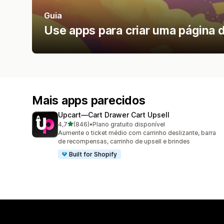
Guia
Use apps para criar uma página d
Mais apps parecidos
Upcart—Cart Drawer Cart Upsell
de 5 estrelas
4,7
(846)
•
Plano gratuito disponível
846 avaliações ao todo
Aumente o ticket médio com carrinho deslizante, barra
de recompensas, carrinho de upsell e brindes
Built for Shopify