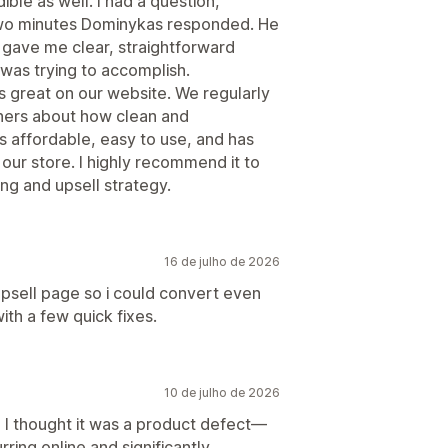
ble as well. I had a question,
 two minutes Dominykas responded. He
 gave me clear, straightforward
 was trying to accomplish.
s great on our website. We regularly
ners about how clean and
's affordable, easy to use, and has
 our store. I highly recommend it to
ng and upsell strategy.
16 de julho de 2026
sell page so i could convert even
th a few quick fixes.
10 de julho de 2026
st, I thought it was a product defect—
ring online and significantly