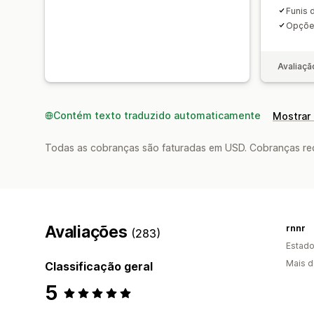
Funis 
Opções
Avaliaçã
Contém texto traduzido automaticamente
Mostrar 
Todas as cobranças são faturadas em USD. Cobranças reco
Avaliações
rnnr
(283)
Estado
Mais d
Classificação geral
5