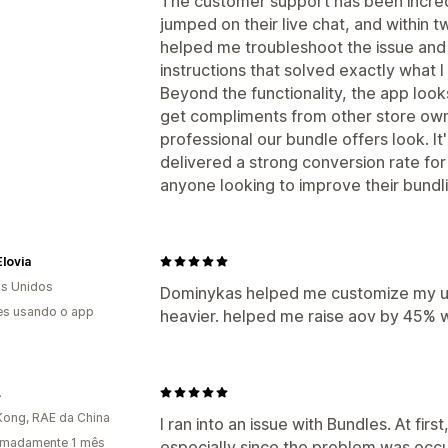
The customer support has been incredi
jumped on their live chat, and within
helped me troubleshoot the issue and
instructions that solved exactly what I
Beyond the functionality, the app look
get compliments from other store ow
professional our bundle offers look. It
delivered a strong conversion rate for
anyone looking to improve their bundli
lovia
s Unidos
Dominykas helped me customize my up
es usando o app
heavier. helped me raise aov by 45% wi
L
ong, RAE da China
I ran into an issue with Bundles. At fir
imadamente 1 mês
especially since the problem was occur