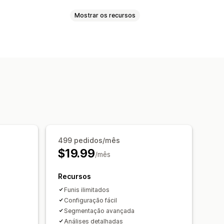
Mostrar os recursos
juntos
cimento de upsell
adas
juntos
Recomendações de IA
499 pedidos/mês
$19.99
/mês
Recursos
Funis ilimitados
Configuração fácil
Segmentação avançada
Análises detalhadas