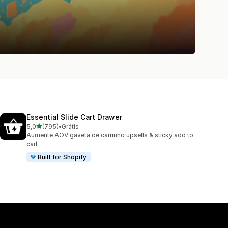
Essential Slide Cart Drawer
de 5 estrelas
5,0
(795)
•
Grátis
795 avaliações ao todo
Aumente AOV gaveta de carrinho upsells & sticky add to
cart
Built for Shopify