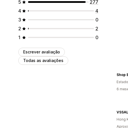
5
277
4
4
3
0
2
2
1
0
Escrever avaliação
Todas as avaliações
Shop E
Estado
6 mes
VSSA
Hong K
Aprox