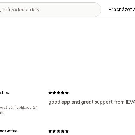
Procházet 
e Inc.
good app and great support from IEV
oužívání aplikace: 24
ami
ina Coffee