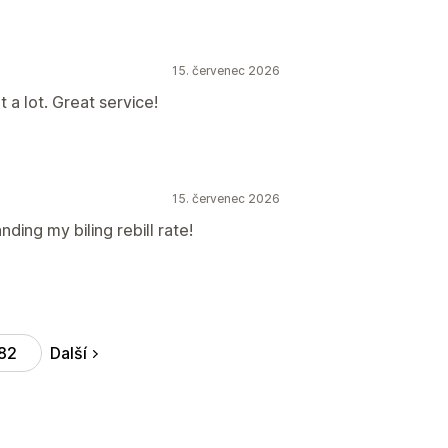
15. červenec 2026
a lot. Great service!
15. červenec 2026
ding my biling rebill rate!
Další
82