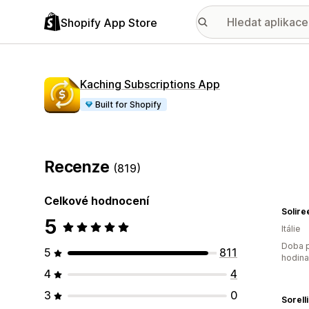
Shopify App Store
Kaching Subscriptions App
Built for Shopify
Recenze
(819)
Celkové hodnocení
Solire
5
Itálie
Doba p
5
811
hodin
4
4
3
0
Sorell