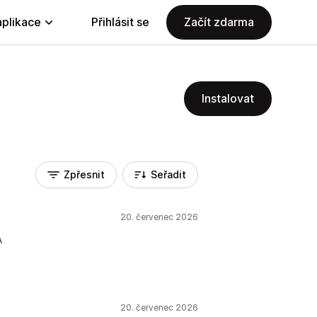
aplikace
Přihlásit se
Začít zdarma
Instalovat
Zpřesnit
Seřadit
20. červenec 2026
A
20. červenec 2026