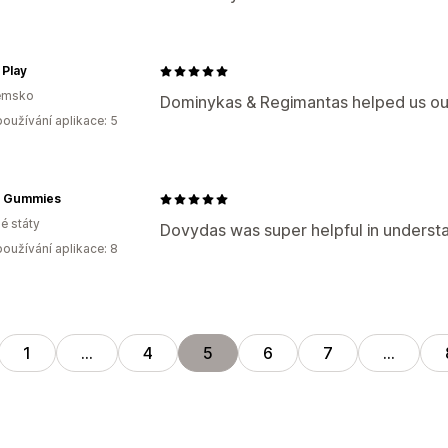
 Play
emsko
Dominykas & Regimantas helped us out 
oužívání aplikace: 5
 Gummies
é státy
Dovydas was super helpful in understan
oužívání aplikace: 8
1
…
4
5
6
7
…