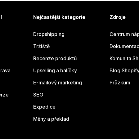
í
Nejčastější kategorie
Zdroje
Dropshipping
Centrum náp
Tržiště
Dokumentace
Recenze produktů
Komunita Sh
rava
Upselling a balíčky
Blog Shopif
E-mailový marketing
Průzkum
erze
SEO
Expedice
Měny a překlad