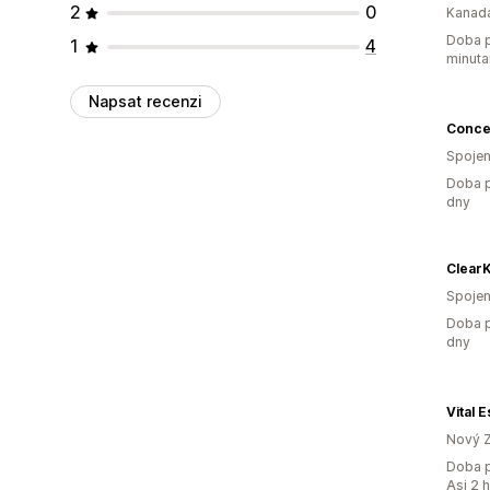
2
0
Kanad
Doba p
1
4
minuta
Napsat recenzi
Conce
Spojen
Doba p
dny
ClearK
Spojen
Doba p
dny
Vital 
Nový 
Doba p
Asi 2 