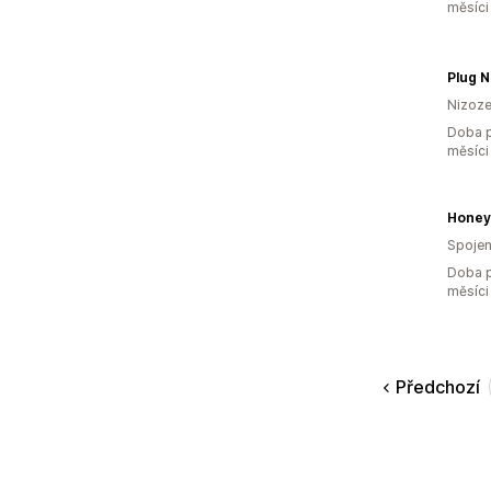
měsíci
Plug N
Nizoz
Doba p
měsíci
Honey
Spojen
Doba p
měsíci
Předchozí