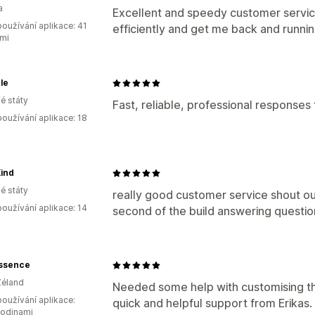
a
Excellent and speedy customer service
oužívání aplikace: 41
efficiently and get me back and runnin
mi
le
é státy
Fast, reliable, professional response
oužívání aplikace: 18
ind
é státy
really good customer service shout o
oužívání aplikace: 14
second of the build answering questio
Essence
Zéland
Needed some help with customising th
oužívání aplikace:
quick and helpful support from Erikas. 
hodinami