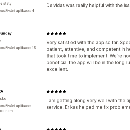
é státy
Deividas was really helpful with the i
oužívání aplikace: 4
Sunday
e
Very satisfied with the app so far. Spe
oužívání aplikace: 15
patient, attentive, and competent in h
that took time to implement. We’re n
beneficial the app will be in the long 
excellent.
RA
rsko
I am getting along very well with the 
oužívání aplikace:
service, Erikas helped me fix problems,
hodinami
n