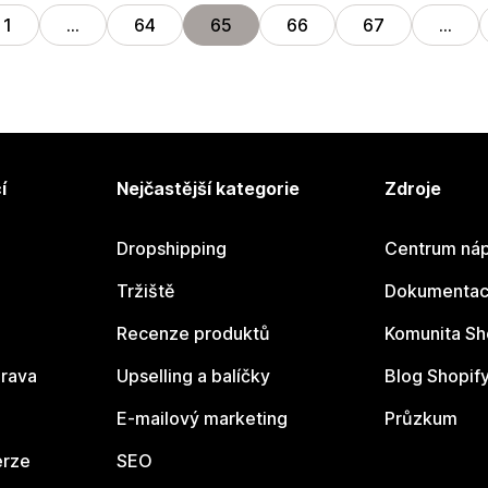
1
…
64
65
66
67
…
í
Nejčastější kategorie
Zdroje
Dropshipping
Centrum náp
Tržiště
Dokumentace
Recenze produktů
Komunita Sh
rava
Upselling a balíčky
Blog Shopif
E-mailový marketing
Průzkum
erze
SEO