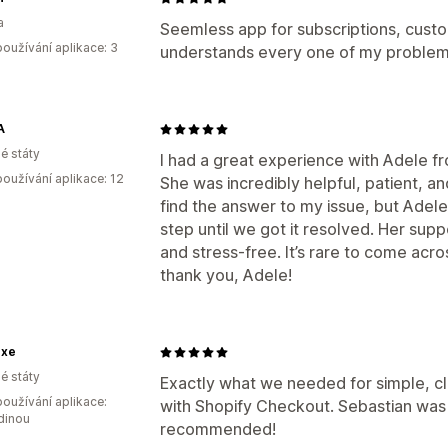
a
Seemless app for subscriptions, custom
oužívání aplikace: 3
understands every one of my problems
A
é státy
I had a great experience with Adele f
oužívání aplikace: 12
She was incredibly helpful, patient, a
find the answer to my issue, but Adel
step until we got it resolved. Her s
and stress-free. It’s rare to come a
thank you, Adele!
uxe
é státy
Exactly what we needed for simple, cl
oužívání aplikace:
with Shopify Checkout. Sebastian was 
dinou
recommended!