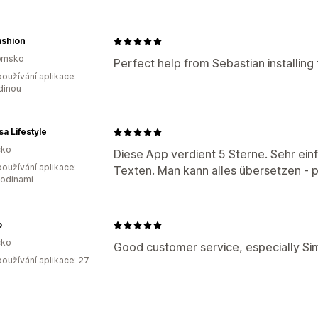
ashion
emsko
Perfect help from Sebastian installing 
oužívání aplikace:
dinou
sa Lifestyle
ko
Diese App verdient 5 Sterne. Sehr ein
oužívání aplikace:
Texten. Man kann alles übersetzen - p
hodinami
o
ko
Good customer service, especially Sim
oužívání aplikace: 27