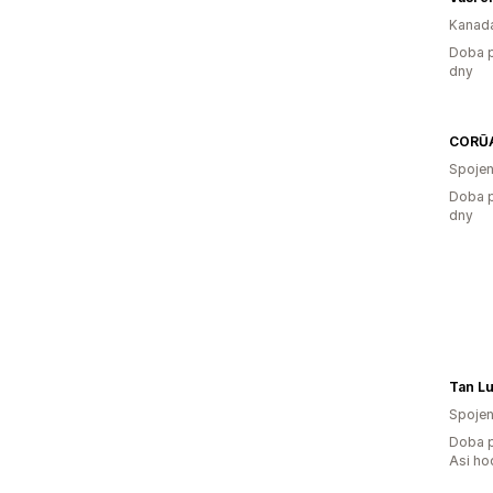
Kanad
Doba p
dny
CORŪ
Spojen
Doba p
dny
Tan L
Spojen
Doba p
Asi ho