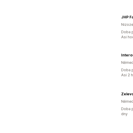
JHP F
Nizoz
Doba p
Asi ho
Intero
Němec
Doba p
Asi 2 
Zelev
Němec
Doba p
dny