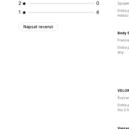
2
0
Spojen
Doba p
1
4
měsíci
Napsat recenzi
Body 
Franci
Doba p
dny
VELO
Švýca
Doba p
Asi 5 
Vasre