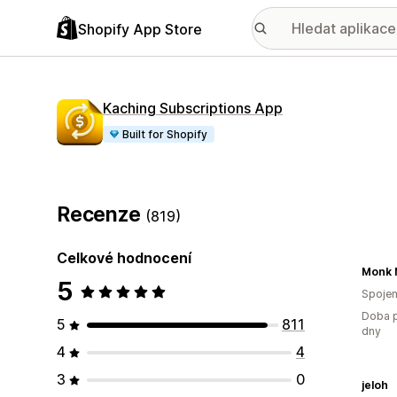
Shopify App Store
Kaching Subscriptions App
Built for Shopify
Recenze
(819)
Celkové hodnocení
Monk 
5
Spojen
Doba p
5
811
dny
4
4
3
0
jeloh