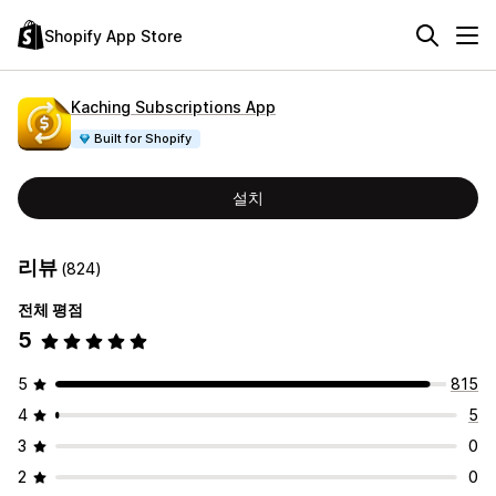
Shopify App Store
Kaching Subscriptions App
Built for Shopify
설치
리뷰
(824)
전체 평점
5
5
815
4
5
3
0
2
0