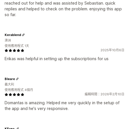
reached out for help and was assisted by Sebastian. quick
replies and helped to check on the problem. enjoying this app
so far.
Kerablend
澳洲
使用應用程式 1天
2025年10月6日
Erikas was helpful in setting up the subscriptions for us
Bleare
義大利
使用應用程式 4個月
編輯時間：2026年2月10日
Domantas is amazing. Helped me very quickly in the setup of
the app and he's very responsive.
KEvea.