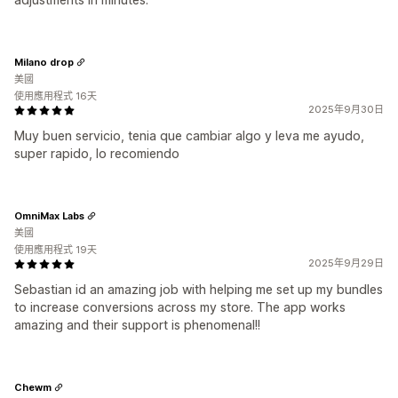
Milano drop
美國
使用應用程式 16天
2025年9月30日
Muy buen servicio, tenia que cambiar algo y Ieva me ayudo,
super rapido, lo recomiendo
OmniMax Labs
美國
使用應用程式 19天
2025年9月29日
Sebastian id an amazing job with helping me set up my bundles
to increase conversions across my store. The app works
amazing and their support is phenomenal!!
Chewm