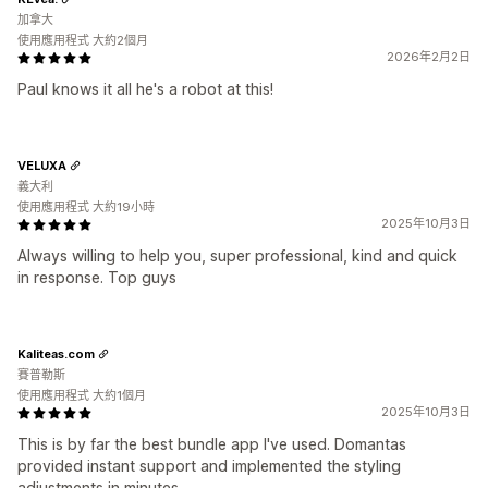
加拿大
使用應用程式 大約2個月
2026年2月2日
Paul knows it all he's a robot at this!
VELUXA
義大利
使用應用程式 大約19小時
2025年10月3日
Always willing to help you, super professional, kind and quick
in response. Top guys
Kaliteas.com
賽普勒斯
使用應用程式 大約1個月
2025年10月3日
This is by far the best bundle app I've used. Domantas
provided instant support and implemented the styling
adjustments in minutes.