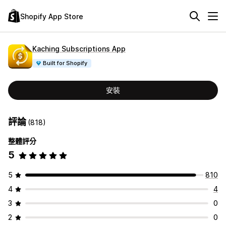
Shopify App Store
Kaching Subscriptions App
Built for Shopify
安裝
評論
(818)
整體評分
5
5
810
4
4
3
0
2
0