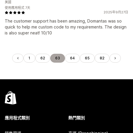
美國
使用應用程式 7天
2025年9月27日
The customer support has been amazing, Domantas was so
quick to help me custom code to my requirements. The design
is also super neat! 10/10
1
62
63
64
65
82
應用程式類別
熱門類別