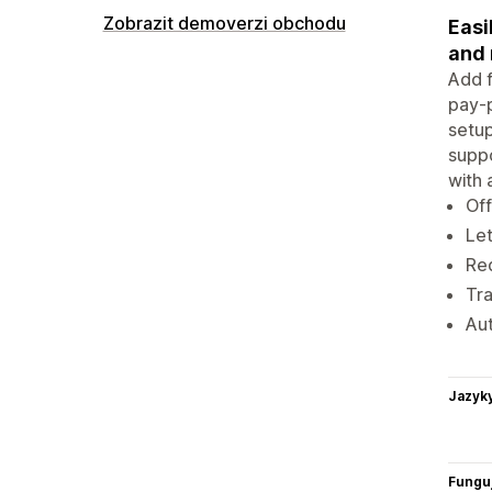
Zobrazit demoverzi obchodu
Easi
and 
Add f
pay-p
setup
suppo
with 
Off
Let
Red
Tra
Aut
Jazyk
Funguj