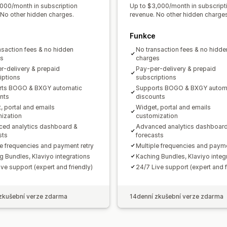
,000/month in subscription
Up to $3,000/month in subscript
 No other hidden charges.
revenue. No other hidden charges
Funkce
nsaction fees & no hidden
No transaction fees & no hidde
es
charges
r-delivery & prepaid
Pay-per-delivery & prepaid
iptions
subscriptions
rts BOGO & BXGY automatic
Supports BOGO & BXGY autom
nts
discounts
, portal and emails
Widget, portal and emails
ization
customization
ed analytics dashboard &
Advanced analytics dashboar
sts
forecasts
le frequencies and payment retry
Multiple frequencies and payme
g Bundles, Klaviyo integrations
Kaching Bundles, Klaviyo integ
ive support (expert and friendly)
24/7 Live support (expert and f
zkušební verze zdarma
14denní zkušební verze zdarma