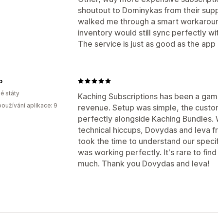
shoutout to Dominykas from their supp
walked me through a smart workaround
inventory would still sync perfectly wi
The service is just as good as the app i
o
é státy
Kaching Subscriptions has been a gam
oužívání aplikace: 9
revenue. Setup was simple, the custom
perfectly alongside Kaching Bundles. 
technical hiccups, Dovydas and Ieva f
took the time to understand our speci
was working perfectly. It's rare to fin
much. Thank you Dovydas and Ieva!