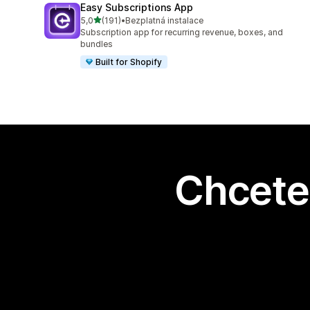
Easy Subscriptions App
z 5 hvězd
5,0
(191)
•
Bezplatná instalace
Celkový počet recenzí: 191
Subscription app for recurring revenue, boxes, and
bundles
Built for Shopify
Chcete 