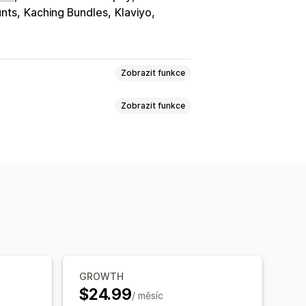
nts
Kaching Bundles
Klaviyo
Zobrazit funkce
Zobrazit funkce
doplňování
Přístup k předplatným
lení s předplatným
ředplatná
Upsellingové slevy
Vlastní předplatná
Pevné nacenění
Převod měny
Lokalizace
í
tomatizace
Filtrování
Analytika
GROWTH
$24.99
/ měsíc