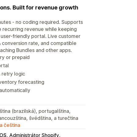
ons. Built for revenue growth
inutes - no coding required. Supports
e recurring revenue while keeping
user-friendly portal. Live customer
& conversion rate, and compatible
 Kaching Bundles and other apps.
ery or prepaid
rtal
retry logic
ventory forecasting
automatically
lština (brazilská), portugalština,
ancouzština, švédština, a turečtina
a čeština
POS
Administrátor Shopify