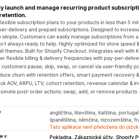
ly launch and manage recurring product subscripti
retention.
lexible subscription plans to your products in less than 5 m
er-delivery and prepaid subscriptions. Designed to increas
 simple. Customers can easily manage subscriptions from a 
rt always ready to help. Highly optimized for store speed 
all themes. Built for Shopify Checkout. Integrates well with
er flexible billing & delivery frequencies with pay-per-deliv
 customers pause, skip, swap, or cancel via user-friendly po
uce churn with retention offers, smart payment recovery & 
ck AOV, ARPU, LTV, cohort retention, revenue calendar & in
omate post-order actions: swap, add, or remove products 
y
angličtina, litevština, italština, portuga
španělština, němčina, nizozemština, fr
Tato aplikace není přeložena do jazyk
e s:
Pokladna
Zákaznické účty
Shopify 