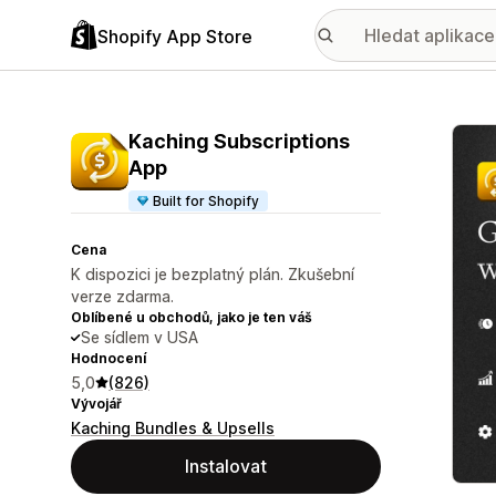
Shopify App Store
Galer
Kaching Subscriptions
App
Built for Shopify
Cena
K dispozici je bezplatný plán. Zkušební
verze zdarma.
Oblíbené u obchodů, jako je ten váš
Se sídlem v USA
Hodnocení
5,0
(826)
Vývojář
Kaching Bundles & Upsells
Instalovat