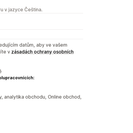
u v jazyce Čeština.
sledujícím datům, aby ve vašem
íte v
zásadách ochrany osobních
ě
olupracovnících:
y, analytika obchodu, Online obchod,