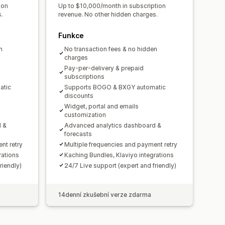
ion
Up to $10,000/month in subscription
.
revenue. No other hidden charges.
Funkce
n
No transaction fees & no hidden
charges
Pay-per-delivery & prepaid
subscriptions
atic
Supports BOGO & BXGY automatic
discounts
Widget, portal and emails
customization
d &
Advanced analytics dashboard &
forecasts
nt retry
Multiple frequencies and payment retry
rations
Kaching Bundles, Klaviyo integrations
riendly)
24/7 Live support (expert and friendly)
14denní zkušební verze zdarma