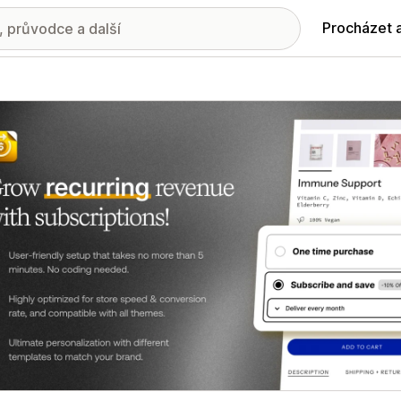
Procházet 
ie propagovaných obrázků