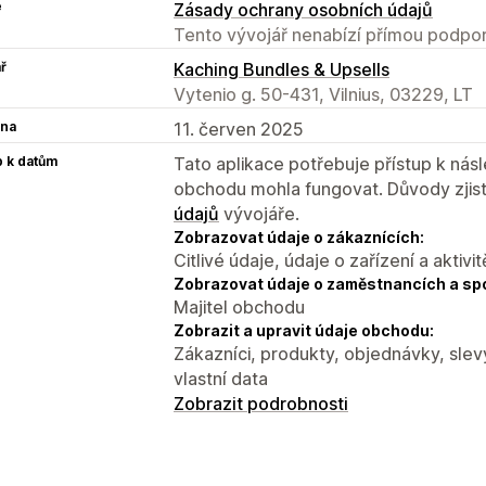
e
Zásady ochrany osobních údajů
Tento vývojář nenabízí přímou podpor
ř
Kaching Bundles & Upsells
Vytenio g. 50-431, Vilnius, 03229, LT
na
11. červen 2025
p k datům
Tato aplikace potřebuje přístup k ná
obchodu mohla fungovat. Důvody zjist
údajů
vývojáře.
Zobrazovat údaje o zákaznících:
Citlivé údaje, údaje o zařízení a aktivit
Zobrazovat údaje o zaměstnancích a sp
Majitel obchodu
Zobrazit a upravit údaje obchodu:
Zákazníci, produkty, objednávky, slev
vlastní data
Zobrazit podrobnosti