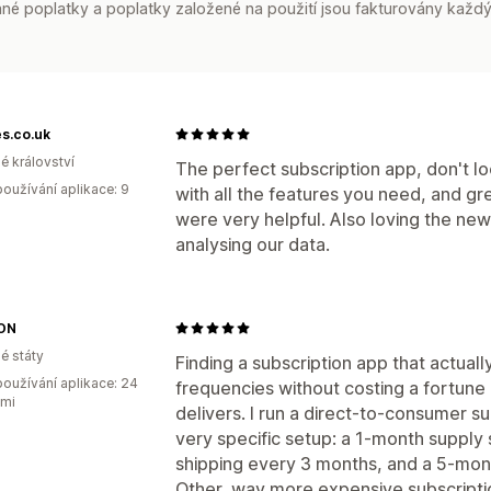
é poplatky a poplatky založené na použití jsou fakturovány každý
s.co.uk
é království
The perfect subscription app, don't lo
oužívání aplikace: 9
with all the features you need, and g
were very helpful. Also loving the new 
analysing our data.
ON
é státy
Finding a subscription app that actu
oužívání aplikace: 24
frequencies without costing a fortune 
ami
delivers. I run a direct-to-consumer
very specific setup: a 1-month supply
shipping every 3 months, and a 5-mon
Other, way more expensive subscriptio