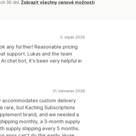
ch 30 dní.
Zobrazit všechny cenové možnosti
5. srpen 2026
ok any further! Reasonable pricing
reat support. Lukas and the team
AI chat bot, it's been very helpful in
31. červenec 2026
ally accommodates custom delivery
is rare, but Kaching Subscriptions
 supplement brand, and we needed a
 shipping monthly, a 3-month supply
th supply shipping every 5 months.
n apps can't do this easily. Huge