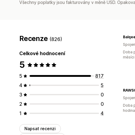
Všechny poplatky jsou fakturovány v měně USD. Opakovan
Recenze
Balqee
(826)
Spojen
Doba p
Celkové hodnocení
měsíci
5
5
817
4
5
RAWS
3
0
Spojen
2
0
Doba p
hodin
1
4
Napsat recenzi