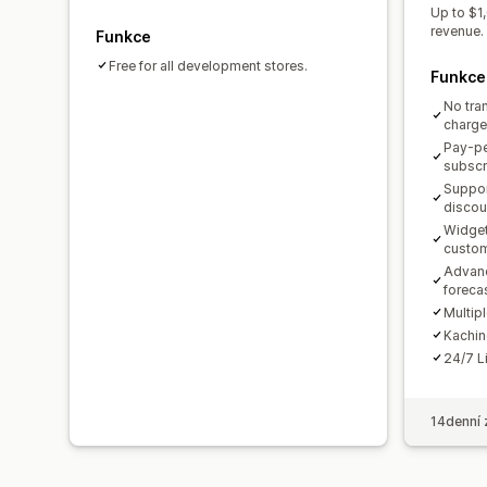
Up to $1
revenue.
Funkce
Free for all development stores.
Funkce
No tra
charg
Pay-pe
subscr
Suppo
discou
Widget
custom
Advanc
foreca
Multip
Kachin
24/7 L
14denní 