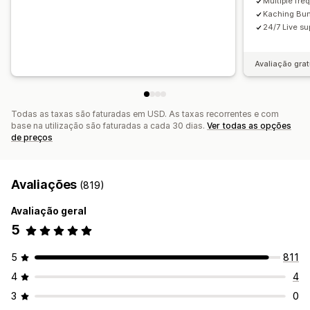
Multiple fre
Kaching Bund
24/7 Live su
Avaliação grat
Todas as taxas são faturadas em USD. As taxas recorrentes e com
base na utilização são faturadas a cada 30 dias.
Ver todas as opções
de preços
Avaliações
(819)
Avaliação geral
5
5
811
4
4
3
0