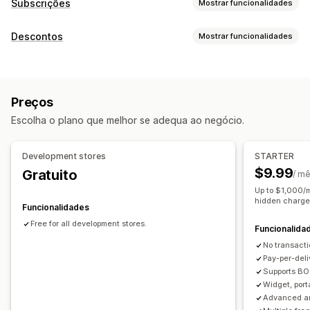
Subscrições
Mostrar funcionalidades
Tipos de subscrição
Descontos
Mostrar funcionalidades
Subscrições selecionadas
Tipos de descontos
Subscrições de reabastecimento
Subscrições de acesso
Preços fixos
Descontos em percentagem
Subscrições
Adesões
Serviços
Pacotes de produtos
Preços
Descontos de venda superior
Preços dinâmicos
Caixas de subscrição
Produtos digitais
Produtos físicos
Escolha o plano que melhor se adequa ao negócio.
Subscrições personalizadas
Gestão de descontos
Ferramenta do editor
Modelos
Preços que pode definir
Development stores
STARTER
Tipos de letra personalizados
Conversão de moeda
Pagamentos recorrentes
Subscrição e poupança
$9.99
Gratuito
/ m
Localização
Acionadores e regras
Preços fixos
Preços dinâmicos
Preços personalizados
Up to $1,000/m
Acumulação de descontos
Automatizações
Filtros
hidden charge
Funcionalidades
Análise de dados
Free for all development stores.
Funcionalida
No transact
Pay-per-deli
Supports BO
Widget, port
Advanced an