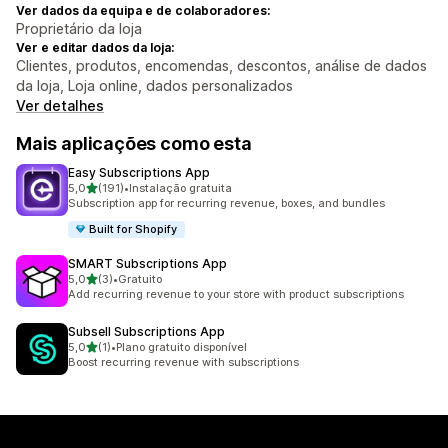
Ver dados da equipa e de colaboradores:
Proprietário da loja
Ver e editar dados da loja:
Clientes, produtos, encomendas, descontos, análise de dados
da loja, Loja online, dados personalizados
Ver detalhes
Mais aplicações como esta
Easy Subscriptions App
de 5 estrelas
5,0
(191)
•
Instalação gratuita
191 total de avaliações
Subscription app for recurring revenue, boxes, and bundles
Built for Shopify
SMART Subscriptions App
de 5 estrelas
5,0
(3)
•
Gratuito
3 total de avaliações
Add recurring revenue to your store with product subscriptions
Subsell Subscriptions App
de 5 estrelas
5,0
(1)
•
Plano gratuito disponível
1 total de avaliações
Boost recurring revenue with subscriptions