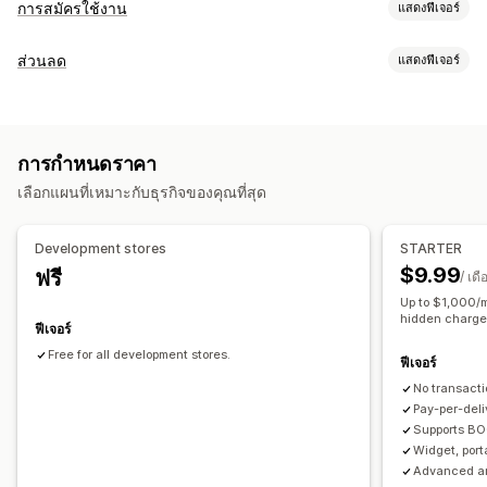
การสมัครใช้งาน
แสดงฟีเจอร์
ประเภทการสมัครใช้งาน
ส่วนลด
แสดงฟีเจอร์
การสมัครใช้งานที่คัดสรรมาแล้ว
การสมัครใช้งานแบบเติมเงิน
ประเภทส่วนลด
การสมัครใช้งานเพื่อสิทธิ์เข้าถึง
การเป็นสมาชิก
บริการต่างๆ
การกำหนดราคาแบบคงที่
เปอร์เซ็นต์ส่วนลด
การสมัครใช้งาน
ชุดสินค้า
กล่องสมัครใช้งาน
สินค้าดิจิทัล
สินค้าทางกายภาพ
การกำหนดราคา
ส่วนลดเพิ่มยอดขาย
การกำหนดราคาแบบไดนามิก
การสมัครสมาชิกแบบกำหนดเอง
เลือกแผนที่เหมาะกับธุรกิจของคุณที่สุด
การจัดการส่วนลด
การกำหนดราคาที่ตั้งได้
เครื่องมือแก้ไข
เทมเพลต
แบบอักษรที่กำหนดเอง
การแปลงสกุลเงิน
การชำระแบบต่อเนื่อง
สมัครใช้งานแล้วรับส่วนลด
Development stores
STARTER
การปรับให้เข้ากับท้องถิ่น
ทริกเกอร์และกฎ
การเรียงซ้อนส่วนลด
การกำหนดราคาแบบคงที่
การกำหนดราคาแบบไดนามิก
$9.99
ฟรี
/ เดื
การทำงานอัตโนมัติ
การกรอง
การวิเคราะห์
การกำหนดราคาแบบกำหนดเอง
Up to $1,000/m
hidden charge
ฟีเจอร์
Free for all development stores.
ฟีเจอร์
No transact
Pay-per-deli
Supports BO
Widget, port
Advanced an