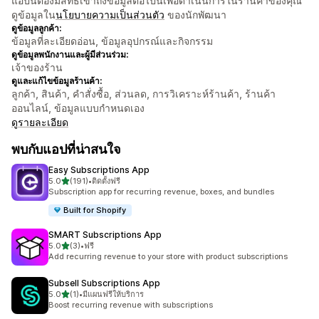
แอปนี้ต้องมีสิทธิ์เข้าถึงข้อมูลต่อไปนี้เพื่อดำเนินการในร้านค้าของคุณ
ดูข้อมูลใน
นโยบายความเป็นส่วนตัว
ของนักพัฒนา
ดูข้อมูลลูกค้า:
ข้อมูลที่ละเอียดอ่อน, ข้อมูลอุปกรณ์และกิจกรรม
ดูข้อมูลพนักงานและผู้มีส่วนร่วม:
เจ้าของร้าน
ดูและแก้ไขข้อมูลร้านค้า:
ลูกค้า, สินค้า, คำสั่งซื้อ, ส่วนลด, การวิเคราะห์ร้านค้า, ร้านค้า
ออนไลน์, ข้อมูลแบบกำหนดเอง
ดูรายละเอียด
พบกับแอปที่น่าสนใจ
Easy Subscriptions App
เต็ม 5 ดาว
5.0
(191)
•
ติดตั้งฟรี
ทั้งหมด 191 รีวิว
Subscription app for recurring revenue, boxes, and bundles
Built for Shopify
SMART Subscriptions App
เต็ม 5 ดาว
5.0
(3)
•
ฟรี
ทั้งหมด 3 รีวิว
Add recurring revenue to your store with product subscriptions
Subsell Subscriptions App
เต็ม 5 ดาว
5.0
(1)
•
มีแผนฟรีให้บริการ
ทั้งหมด 1 รีวิว
Boost recurring revenue with subscriptions