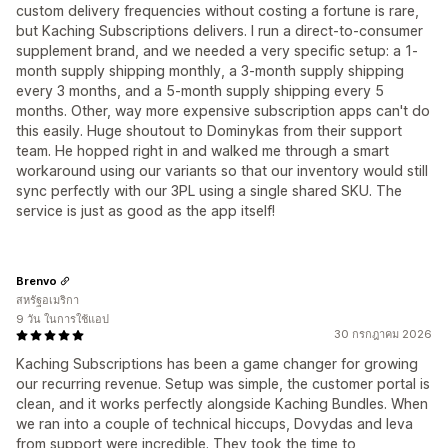
custom delivery frequencies without costing a fortune is rare,
but Kaching Subscriptions delivers. I run a direct-to-consumer
supplement brand, and we needed a very specific setup: a 1-
month supply shipping monthly, a 3-month supply shipping
every 3 months, and a 5-month supply shipping every 5
months. Other, way more expensive subscription apps can't do
this easily. Huge shoutout to Dominykas from their support
team. He hopped right in and walked me through a smart
workaround using our variants so that our inventory would still
sync perfectly with our 3PL using a single shared SKU. The
service is just as good as the app itself!
Brenvo
สหรัฐอเมริกา
9 วัน ในการใช้แอป
30 กรกฎาคม 2026
Kaching Subscriptions has been a game changer for growing
our recurring revenue. Setup was simple, the customer portal is
clean, and it works perfectly alongside Kaching Bundles. When
we ran into a couple of technical hiccups, Dovydas and Ieva
from support were incredible. They took the time to