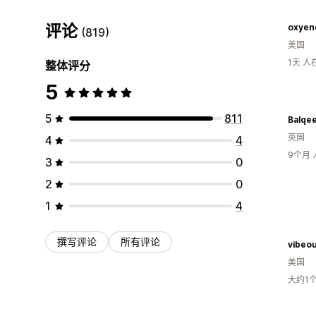
评论
oxyen
(819)
美国
1天 
整体评分
5
5
811
Balqee
英国
4
4
9个月
3
0
2
0
1
4
撰写评论
所有评论
vibeo
美国
大约1