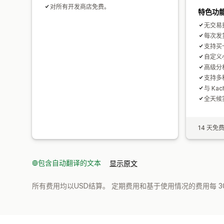
对所有开发商店免费。
特色功
无交易
每次发
支持买一
自定义
高级分
支持多
与 Kach
全天候
14 天免
包含自动翻译的文本
显示原文
所有费用均以USD结算。 定期费用和基于使用情况的费用每 3