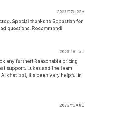
2026年7月22日
ted. Special thanks to Sebastian for
I had questions. Recommend!
2026年8月5日
ok any further! Reasonable pricing
reat support. Lukas and the team
AI chat bot, it's been very helpful in
2026年6月8日