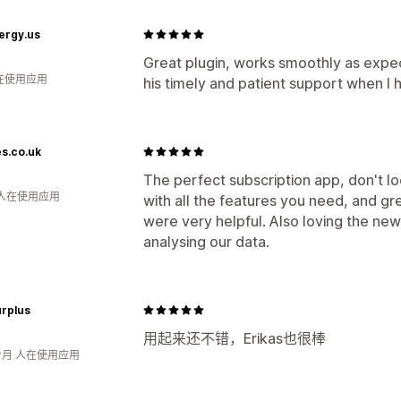
ergy.us
Great plugin, works smoothly as expec
人在使用应用
his timely and patient support when 
s.co.uk
The perfect subscription app, don't lo
 人在使用应用
with all the features you need, and g
were very helpful. Also loving the new 
analysing our data.
urplus
用起来还不错，Erikas也很棒
个月 人在使用应用