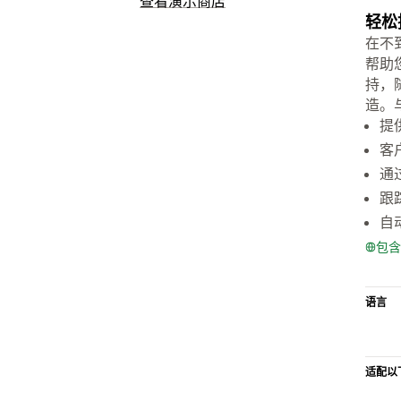
查看演示商店
轻松
在不
帮助
持，随
造。与
提
客
通
跟
自
包含
语言
适配以