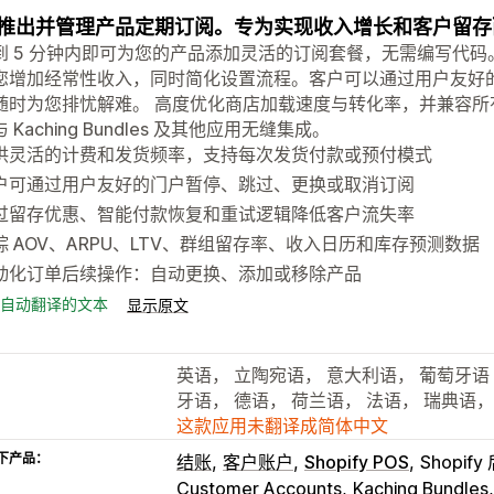
推出并管理产品定期订阅。专为实现收入增长和客户留存
到 5 分钟内即可为您的产品添加灵活的订阅套餐，无需编写代
您增加经常性收入，同时简化设置流程。客户可以通过用户友好
时为您排忧解难。 高度优化商店加载速度与转化率，并兼容所有模板。 专
 Kaching Bundles 及其他应用无缝集成。
供灵活的计费和发货频率，支持每次发货付款或预付模式
户可通过用户友好的门户暂停、跳过、更换或取消订阅
过留存优惠、智能付款恢复和重试逻辑降低客户流失率
踪 AOV、ARPU、LTV、群组留存率、收入日历和库存预测数据
动化订单后续操作：自动更换、添加或移除产品
自动翻译的文本
显示原文
英语， 立陶宛语， 意大利语， 葡萄牙
牙语， 德语， 荷兰语， 法语， 瑞典语
这款应用未翻译成简体中文
下产品：
结账
客户账户
Shopify POS
Shopify
Customer Accounts
Kaching Bundles