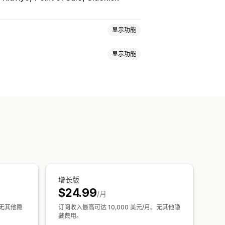
显示功能
显示功能
服务
产品捆绑
订阅套盒
数字产品
动态定价
定价
自定义定价
本地化
触发器和规则
折扣叠加
增长版
$24.99
/月
。无其他隐
订阅收入最高可达 10,000 美元/月。无其他隐
藏费用。