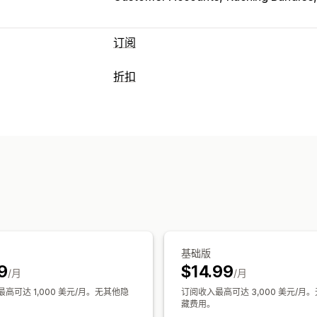
订阅
订阅类型
折扣
精选订阅
补货订阅
访问订阅
会员资格
折扣类型
实体产品
自定义订阅
固定定价
百分比折扣
订阅
增销折扣
您可以设置的定价
运费折扣
定期付款
订阅立享折扣
固定定价
动态
编辑器工具
模板
自定义字体
货币转换
自动化
筛选
分析
基础版
9
$14.99
/月
/月
高可达 1,000 美元/月。无其他隐
订阅收入最高可达 3,000 美元/月
藏费用。