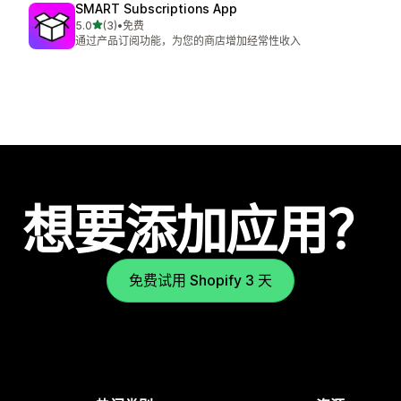
SMART Subscriptions App
星（满分 5 星）
5.0
(3)
•
免费
总共 3 条评论
通过产品订阅功能，为您的商店增加经常性收入
想要添加应用？
免费试用 Shopify 3 天