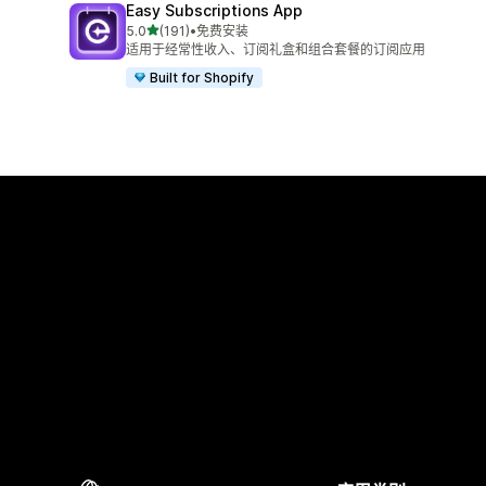
Easy Subscriptions App
星（满分 5 星）
5.0
(191)
•
免费安装
总共 191 条评论
适用于经常性收入、订阅礼盒和组合套餐的订阅应用
Built for Shopify