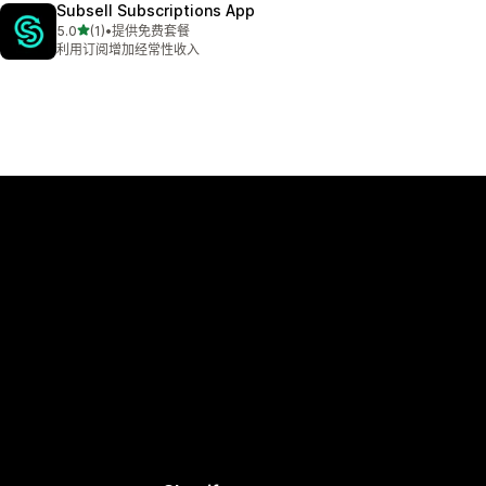
Subsell Subscriptions App
星（满分 5 星）
5.0
(1)
•
提供免费套餐
总共 1 条评论
利用订阅增加经常性收入