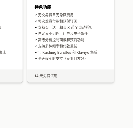
特色功能
无交易费且无隐藏费用
每次发货付款和预付订阅
扣
支持买一送一和买 X 送 Y 自动折扣
自定义小组件、门户和电子邮件
高级分析控制面板和预测功能
支持多种频率和付款重试
 集成
与 Kaching Bundles 和 Klaviyo 集成
全天候实时支持（专业且友好）
14 天免费试用