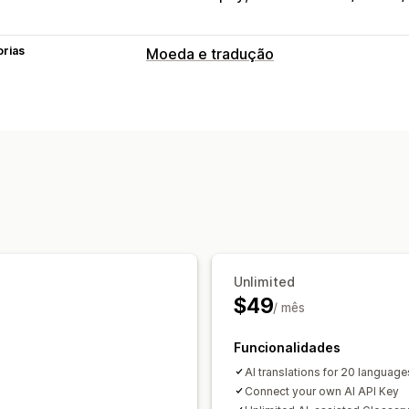
orias
Moeda e tradução
Tradução de idiomas
Tradução automática
Traduções de s
Tradução em lote
Tradução manual
Tradução de SEO
Gestão de glossári
Unlimited
$49
/ mês
Funcionalidades
AI translations for 20 language
Connect your own AI API Key