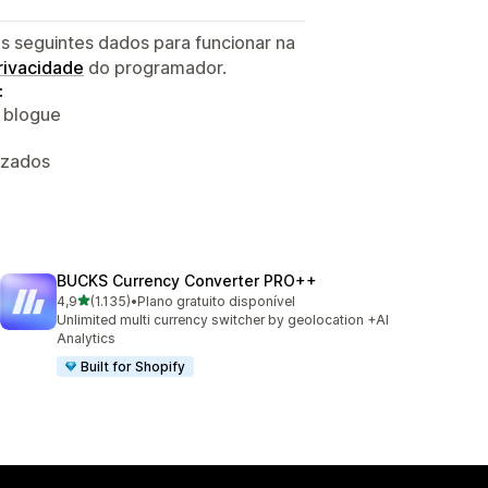
s seguintes dados para funcionar na
privacidade
do programador.
:
o blogue
izados
BUCKS Currency Converter PRO++
de 5 estrelas
4,9
(1.135)
•
Plano gratuito disponível
1135 total de avaliações
Unlimited multi currency switcher by geolocation +AI
Analytics
Built for Shopify