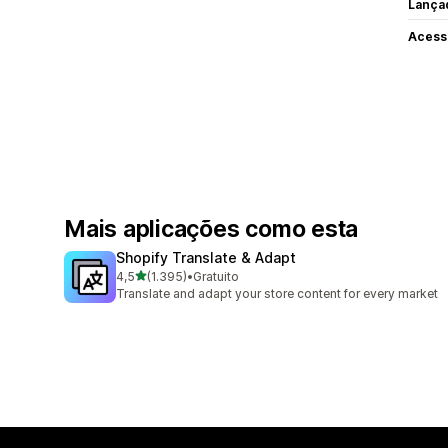
Lança
Acess
Mais aplicações como esta
Shopify Translate & Adapt
de 5 estrelas
4,5
(1.395)
•
Gratuito
1395 total de avaliações
Translate and adapt your store content for every market