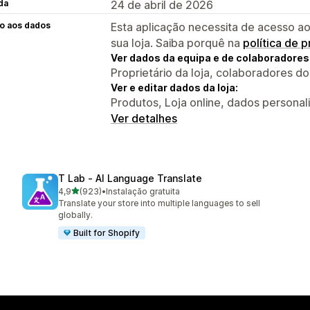
da
24 de abril de 2026
o aos dados
Esta aplicação necessita de acesso ao
sua loja. Saiba porquê na
política de 
Ver dados da equipa e de colaboradores
Proprietário da loja, colaboradores d
Ver e editar dados da loja:
Produtos, Loja online, dados personal
Ver detalhes
T Lab ‑ AI Language Translate
de 5 estrelas
4,9
(923)
•
Instalação gratuita
923 total de avaliações
Translate your store into multiple languages to sell
globally.
Built for Shopify