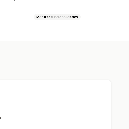
Mostrar funcionalidades
incronização automática
Tradução de metacampos
os
s