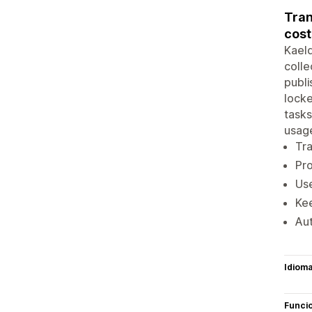
Tran
cost
Kaeld
colle
publi
locke
tasks
usag
Tra
Pro
Use
Kee
Aut
Idiom
Funci