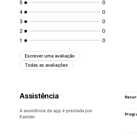
5
0
4
0
3
0
2
0
1
0
Escrever uma avaliação
Todas as avaliações
Assistência
Recur
A assistência da app é prestada por
Progr
Kaelder.