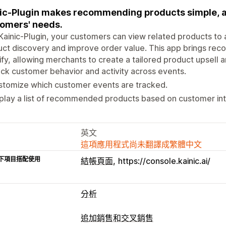
ic-Plugin makes recommending products simple, 
omers' needs.
Kainic-Plugin, your customers can view related products to
ct discovery and improve order value. This app brings rec
fy, allowing merchants to create a tailored product upsel
ck customer behavior and activity across events.
stomize which customer events are tracked.
play a list of recommended products based on customer int
英文
這項應用程式尚未翻譯成繁體中文
下項目搭配使用
結帳頁面
https://console.kainic.ai/
分析
顧客行為
追加銷售和交叉銷售