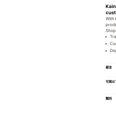
Kain
cust
With 
produ
Shopi
Tra
Cu
Dis
語言
可與以
類別