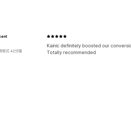
行為追蹤
自訂
行銷和銷售
結帳頁面追加銷售
自訂 CSS
自訂 HTM
AI 深入分析
結帳分析
像素追蹤
銷售內容和建議
視覺化內容和報告
cent
AI 推薦功能
分析控制面板
Kainic definitely boosted our conversi
分析
用程式 42分鐘
Totally recommended
A/B 測試
轉換率
推薦成效