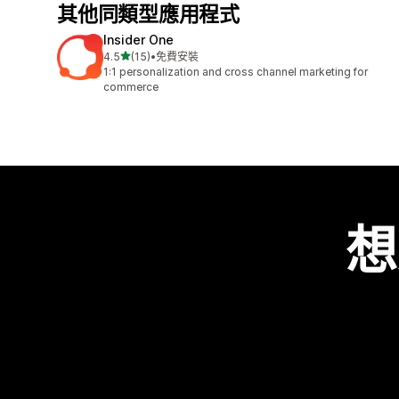
其他同類型應用程式
Insider One
滿分 5 顆星
4.5
(15)
•
免費安裝
共有 15 則評價
1:1 personalization and cross channel marketing for
commerce
想