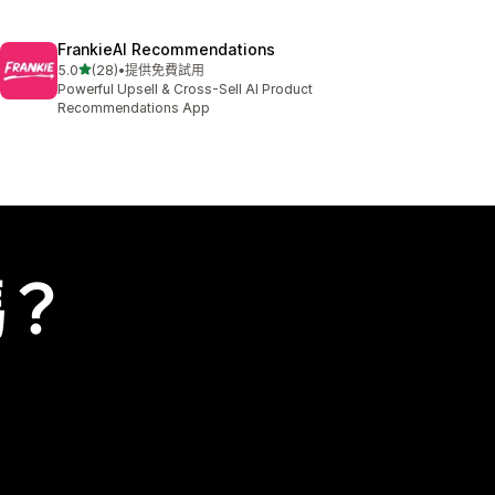
FrankieAI Recommendations
滿分 5 顆星
5.0
(28)
•
提供免費試用
共有 28 則評價
Powerful Upsell & Cross-Sell AI Product
Recommendations App
嗎？