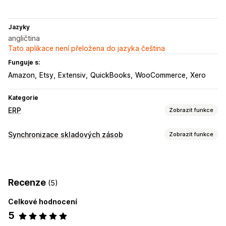
Jazyky
angličtina
Tato aplikace není přeložena do jazyka čeština
Funguje s:
Amazon
Etsy
Extensiv
QuickBooks
WooCommerce
Xero
Kategorie
ERP
Zobrazit funkce
Zpracování objednávek
Synchronizace skladových zásob
Zobrazit funkce
Vlastní postupy
Správa více platforem
Typ synchronizace
Automatizované plnění
Zpracování dávek
Objednávky
Ceny
Podrobnosti o produktu
Jednotky SKU
Úpravy objednávek
Aktualizace stavu
Recenze
(5)
Vícekanálová
Více obchodů
Automatická
Hromadná
Synchronizace objednávek
V reálném čase
Vlastní
Celkové hodnocení
Správa skladových zásob
5
Oznámení a výkazy
Synchronizace v reálném čase
Více lokalit