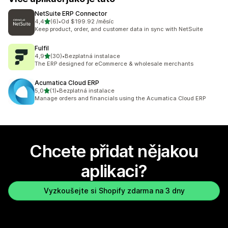
NetSuite ERP Connector
z 5 hvězd
4,4
(6)
•
Od $199.92 /měsíc
Celkový počet recenzí: 6
Keep product, order, and customer data in sync with NetSuite
Fulfil
z 5 hvězd
4,9
(30)
•
Bezplatná instalace
Celkový počet recenzí: 30
The ERP designed for eCommerce & wholesale merchants
Acumatica Cloud ERP
z 5 hvězd
5,0
(1)
•
Bezplatná instalace
Celkový počet recenzí: 1
Manage orders and financials using the Acumatica Cloud ERP
Chcete přidat nějakou
aplikaci?
Vyzkoušejte si Shopify zdarma na 3 dny