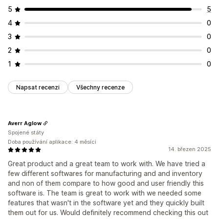
Automatizovaná upozornění
Vlastní notifikace
Sledování dávek
Data skončení platnosti
Předpovědi
5
5
Aktualizace objednávek
Historické výkazy
Optimalizace
Výkazy
Přehled hodnoty
4
0
Upozornění na skladové zásoby
Rezervace skladových zásob
3
0
Upozornění na nízké zásoby
Import a export dat
Účetnictví a finance
2
0
Metriky výkonnosti
Stav v reálném čase
Řízení nákladů
Sledování zisku
Nákupní objednávky
1
0
Podrobné protokoly
Předpovědi
Vykazování
Napsat recenzi
Všechny recenze
Averr Aglow
Spojené státy
Doba používání aplikace: 4 měsíci
14. březen 2025
Great product and a great team to work with. We have tried a
few different softwares for manufacturing and and inventory
and non of them compare to how good and user friendly this
software is. The team is great to work with we needed some
features that wasn't in the software yet and they quickly built
them out for us. Would definitely recommend checking this out