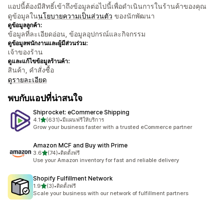
แอปนี้ต้องมีสิทธิ์เข้าถึงข้อมูลต่อไปนี้เพื่อดำเนินการในร้านค้าของคุณ
ดูข้อมูลใน
นโยบายความเป็นส่วนตัว
ของนักพัฒนา
ดูข้อมูลลูกค้า:
ข้อมูลที่ละเอียดอ่อน, ข้อมูลอุปกรณ์และกิจกรรม
ดูข้อมูลพนักงานและผู้มีส่วนร่วม:
เจ้าของร้าน
ดูและแก้ไขข้อมูลร้านค้า:
สินค้า, คำสั่งซื้อ
ดูรายละเอียด
พบกับแอปที่น่าสนใจ
Shiprocket: eCommerce Shipping
เต็ม 5 ดาว
4.1
(631)
•
มีแผนฟรีให้บริการ
ทั้งหมด 631 รีวิว
Grow your business faster with a trusted eCommerce partner
Amazon MCF and Buy with Prime
เต็ม 5 ดาว
3.6
(74)
•
ติดตั้งฟรี
ทั้งหมด 74 รีวิว
Use your Amazon inventory for fast and reliable delivery
Shopify Fulfillment Network
เต็ม 5 ดาว
1.9
(3)
•
ติดตั้งฟรี
ทั้งหมด 3 รีวิว
Scale your business with our network of fulfillment partners