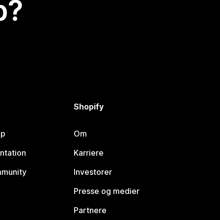
p?
Shopify
lp
Om
ntation
Karriere
mmunity
Investorer
Presse og medier
Partnere