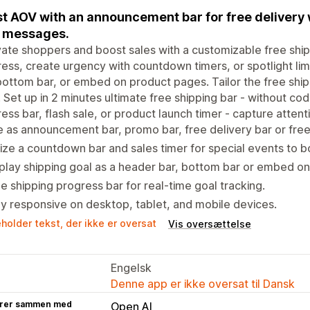
t AOV with an announcement bar for free delivery 
 messages.
ate shoppers and boost sales with a customizable free shipi
ess, create urgency with countdown timers, or spotlight li
bottom bar, or embed on product pages. Tailor the free ship
. Set up in 2 minutes ultimate free shipping bar - without cod
ess bar, flash sale, or product launch timer - capture atten
 as announcement bar, promo bar, free delivery bar or free
lize a countdown bar and sales timer for special events to b
play shipping goal as a header bar, bottom bar or embed o
e shipping progress bar for real-time goal tracking.
ly responsive on desktop, tablet, and mobile devices.
holder tekst, der ikke er oversat
Vis oversættelse
Engelsk
Denne app er ikke oversat til Dansk
rer sammen med
Open AI