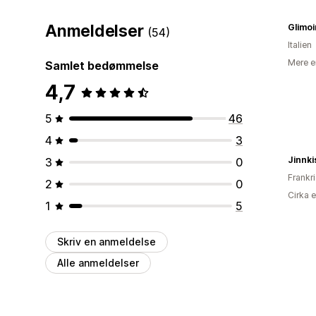
Anmeldelser
Glimoi
(54)
Italien
Mere e
Samlet bedømmelse
4,7
5
46
4
3
Jinnki
3
0
Frankr
2
0
Cirka 
1
5
Skriv en anmeldelse
Alle anmeldelser