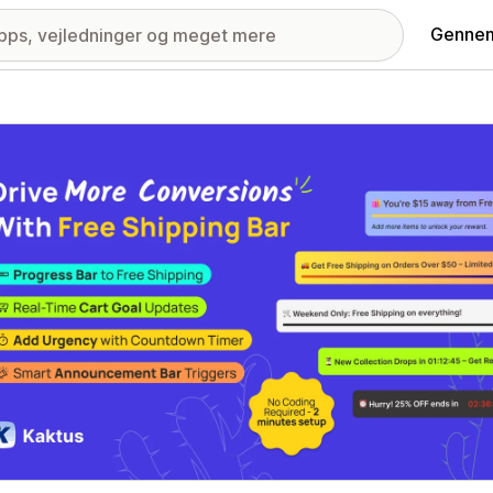
Gennem
ri med udvalgte billeder