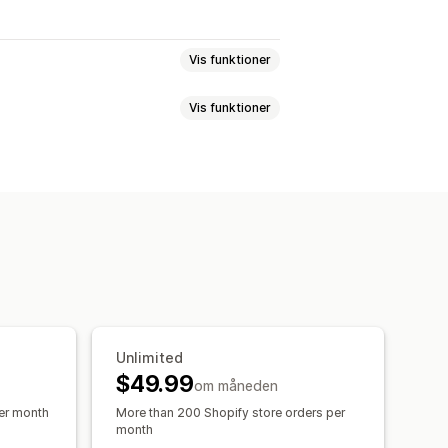
Vis funktioner
Vis funktioner
ing
lpasset tekst
Tilpasset placering
tgjort visning
Links og knapper
med indkøbskurv
Produktsider
asset CSS
Dynamisk på mobil
Kundesegmenter
Unlimited
$49.99
om måneden
per month
More than 200 Shopify store orders per
month