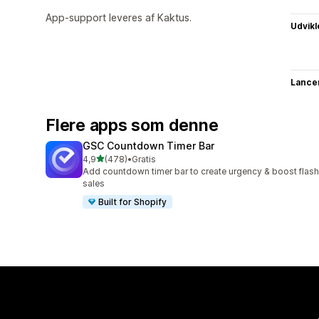
App-support leveres af Kaktus.
Udvikl
Lance
Flere apps som denne
GSC Countdown Timer Bar
ud af 5 stjerner
4,9
(478)
•
Gratis
478 anmeldelser i alt
Add countdown timer bar to create urgency & boost flash
sales
Built for Shopify