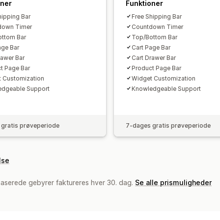
oner
Funktioner
hipping Bar
Free Shipping Bar
down Timer
Countdown Timer
ttom Bar
Top/Bottom Bar
age Bar
Cart Page Bar
rawer Bar
Cart Drawer Bar
t Page Bar
Product Page Bar
 Customization
Widget Customization
edgeable Support
Knowledgeable Support
gratis prøveperiode
7-dages gratis prøveperiode
lse
baserede gebyrer faktureres hver 30. dag.
Se alle prismuligheder