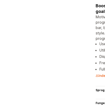
Boos
goal
Motiv
progr
bar, 
style
progr
Use
Uti
Dis
Fre
Ful
Inde
Sprog
Funge