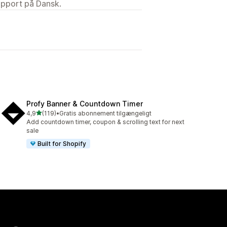
upport på Dansk.
Profy Banner & Countdown Timer
ud af 5 stjerner
4,9
(119)
•
Gratis abonnement tilgængeligt
119 anmeldelser i alt
Add countdown timer, coupon & scrolling text for next
sale
Built for Shopify