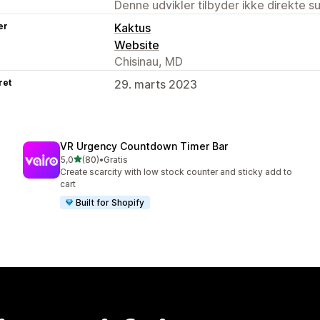
Denne udvikler tilbyder ikke direkte s
er
Kaktus
Website
Chisinau, MD
ret
29. marts 2023
VR Urgency Countdown Timer Bar
ud af 5 stjerner
5,0
(80)
•
Gratis
80 anmeldelser i alt
Create scarcity with low stock counter and sticky add to
cart
Built for Shopify