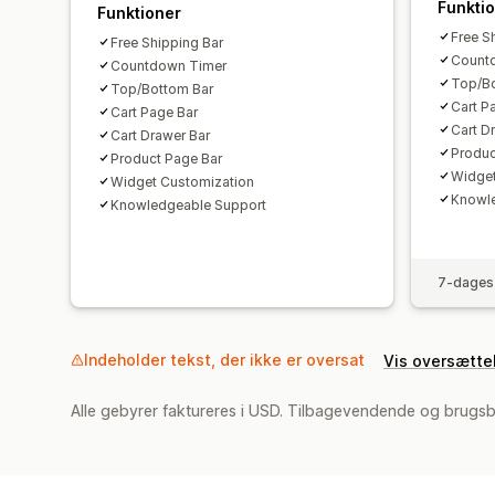
Funkti
Funktioner
Free S
Free Shipping Bar
Count
Countdown Timer
Top/Bo
Top/Bottom Bar
Cart P
Cart Page Bar
Cart D
Cart Drawer Bar
Produc
Product Page Bar
Widget
Widget Customization
Knowl
Knowledgeable Support
7-dages 
Indeholder tekst, der ikke er oversat
Vis oversætte
Alle gebyrer faktureres i USD. Tilbagevendende og brugs