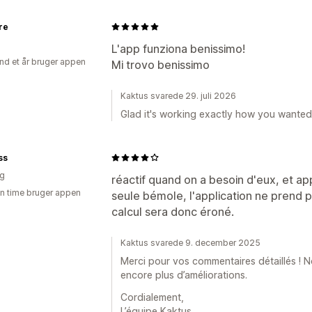
re
L'app funziona benissimo!
nd et år bruger appen
Mi trovo benissimo
Kaktus svarede 29. juli 2026
Glad it's working exactly how you wanted!
ss
ig
réactif quand on a besoin d'eux, et app
en time bruger appen
seule bémole, l'application ne prend 
calcul sera donc éroné.
Kaktus svarede 9. december 2025
Merci pour vos commentaires détaillés ! N
encore plus d’améliorations.
Cordialement,
L’équipe Kaktus