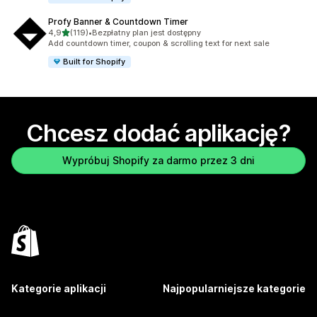
Profy Banner & Countdown Timer
na 5 gwiazdek
4,9
(119)
•
Bezpłatny plan jest dostępny
Łączna liczba recenzji: 119
Add countdown timer, coupon & scrolling text for next sale
Built for Shopify
Chcesz dodać aplikację?
Wypróbuj Shopify za darmo przez 3 dni
Kategorie aplikacji
Najpopularniejsze kategorie