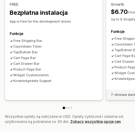
Targetowanie behawioralne
FREE
Growth
Opcje liczenia czasu
$6.70
Bezpłatna instalacja
/mie
Analizy i raporty
Zakres dat
Z czasem określonym co do minuty
Up to 9 Shopif
Śledzenie wydajności
Analizy w czasie rzeczywistym
App is free for the development stores
Segmenty klientów
Funkcje
Funkcje
Free Shippi
Free Shipping Bar
Countdown 
Countdown Timer
Top/Bottom 
Top/Bottom Bar
Cart Page B
Cart Page Bar
Cart Drawer
Cart Drawer Bar
Product Pag
Product Page Bar
Widget Cust
Widget Customization
Knowledgeab
Knowledgeable Support
7-dniowa dar
Wszystkie opłaty są naliczane w USD. Opłaty cykliczne i zależne od
użytkowania są pobierane co 30 dni.
Zobacz wszystkie opcje cen