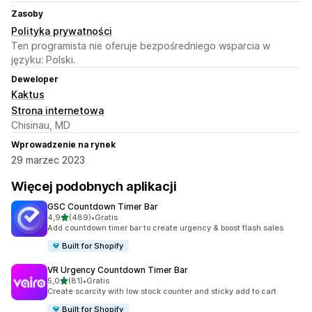
Zasoby
Polityka prywatności
Ten programista nie oferuje bezpośredniego wsparcia w
języku: Polski.
Deweloper
Kaktus
Strona internetowa
Chisinau, MD
Wprowadzenie na rynek
29 marzec 2023
Więcej podobnych aplikacji
GSC Countdown Timer Bar
na 5 gwiazdek
4,9
(489)
•
Gratis
Łączna liczba recenzji: 489
Add countdown timer bar to create urgency & boost flash sales
Built for Shopify
VR Urgency Countdown Timer Bar
na 5 gwiazdek
5,0
(81)
•
Gratis
Łączna liczba recenzji: 81
Create scarcity with low stock counter and sticky add to cart
Built for Shopify