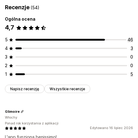
Recenzje
(54)
Ogólna ocena
4,7
5
46
4
3
3
0
2
0
1
5
Napisz recenzję
Wszystkie recenzje
Glimoire
Włochy
Ponad rok korzystania z aplikacji
Edytowano 16 lipiec 2026
L'app funziona benissimo!