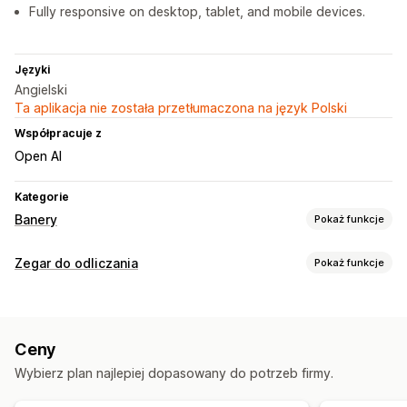
Fully responsive on desktop, tablet, and mobile devices.
Języki
Angielski
Ta aplikacja nie została przetłumaczona na język Polski
Współpracuje z
Open AI
Kategorie
Banery
Pokaż funkcje
Typ banera
Zegar do odliczania
Pokaż funkcje
Darmowa wysyłka
Strona produktu
Odliczanie
Opcje wyświetlania
Dostosowanie
Niestandardowy CSS
Kolor i czcionka
Pozycja banera
Animacje
Przypięte wyświetlanie
Ceny
Niestandardowy tekst
Pozycja niestandardowa
Linki i przyciski
Tła
Kolor i czcionka
Niestandardowy CSS
Wybierz plan najlepiej dopasowany do potrzeb firmy.
Przypięty baner
Animacje
Strona koszyka
Responsywność na urządzeniach mobilnych
Strony produktu