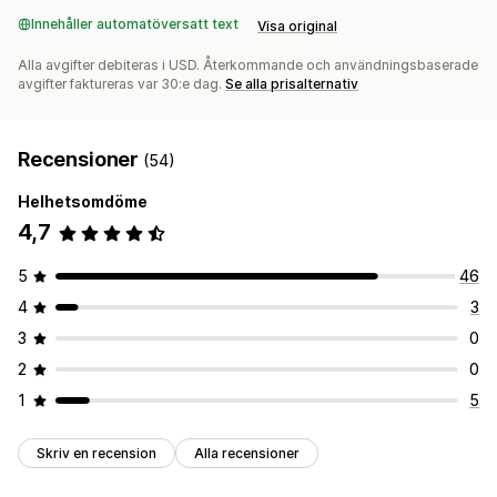
Innehåller automatöversatt text
Visa original
Alla avgifter debiteras i USD. Återkommande och användningsbaserade
avgifter faktureras var 30:e dag.
Se alla prisalternativ
Recensioner
(54)
Helhetsomdöme
4,7
5
46
4
3
3
0
2
0
1
5
Skriv en recension
Alla recensioner