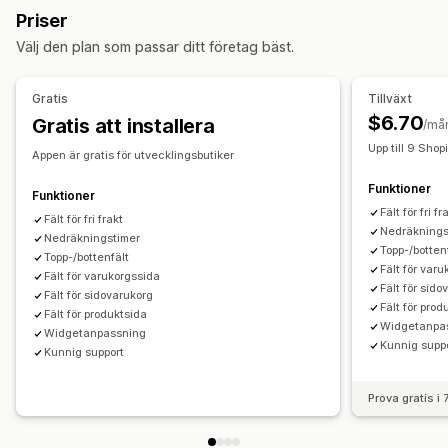
Bannerposition
Animeringar
Klisterdisplay
Priser
Anpassad position
Fast banner
Animeringar
Länkar och knappar
Bakgrunder
Färg och teckensnitt
Välj den plan som passar ditt företag bäst.
Varukorgssida
Produktsidor
Anpassad CSS
Mobilanpassning
Alternativ för tajming
Målinriktning för beteende
Gratis
Tillväxt
Datumintervall
Fast antal minuter
$6.70
Gratis att installera
/må
Analyser och rapporter
Upp till 9 Sho
Spårning av prestanda
Analysverktyg i realtid
Appen är gratis för utvecklingsbutiker
Kundsegment
Funktioner
Funktioner
Fält för fri fr
Fält för fri frakt
Nedräknings
Nedräkningstimer
Topp-/botten
Topp-/bottenfält
Fält för var
Fält för varukorgssida
Fält för sido
Fält för sidovarukorg
Fält för prod
Fält för produktsida
Widgetanpa
Widgetanpassning
Kunnig supp
Kunnig support
Prova gratis i