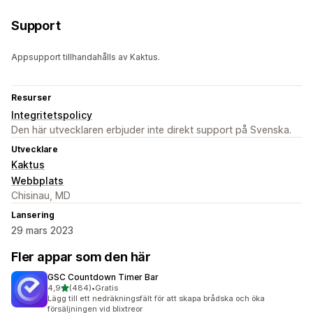
Support
Appsupport tillhandahålls av Kaktus.
Resurser
Integritetspolicy
Den här utvecklaren erbjuder inte direkt support på Svenska.
Utvecklare
Kaktus
Webbplats
Chisinau, MD
Lansering
29 mars 2023
Fler appar som den här
GSC Countdown Timer Bar
av 5 stjärnor
4,9
(484)
•
Gratis
484 recensioner totalt
Lägg till ett nedräkningsfält för att skapa brådska och öka
försäljningen vid blixtreor