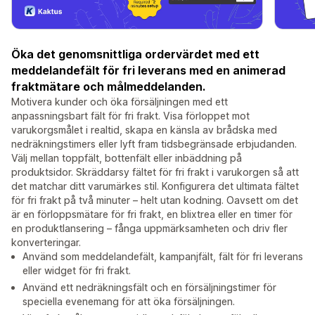
Öka det genomsnittliga ordervärdet med ett
meddelandefält för fri leverans med en animerad
fraktmätare och målmeddelanden.
Motivera kunder och öka försäljningen med ett
anpassningsbart fält för fri frakt. Visa förloppet mot
varukorgsmålet i realtid, skapa en känsla av brådska med
nedräkningstimers eller lyft fram tidsbegränsade erbjudanden.
Välj mellan toppfält, bottenfält eller inbäddning på
produktsidor. Skräddarsy fältet för fri frakt i varukorgen så att
det matchar ditt varumärkes stil. Konfigurera det ultimata fältet
för fri frakt på två minuter – helt utan kodning. Oavsett om det
är en förloppsmätare för fri frakt, en blixtrea eller en timer för
en produktlansering – fånga uppmärksamheten och driv fler
konverteringar.
Använd som meddelandefält, kampanjfält, fält för fri leverans
eller widget för fri frakt.
Använd ett nedräkningsfält och en försäljningstimer för
speciella evenemang för att öka försäljningen.