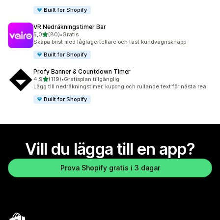
Built for Shopify
VR Nedräkningstimer Bar
av 5 stjärnor
5,0
(80)
•
Gratis
80 recensioner totalt
Skapa brist med låglagertellare och fast kundvagnsknapp
Built for Shopify
Profy Banner & Countdown Timer
av 5 stjärnor
4,9
(119)
•
Gratisplan tillgänglig
119 recensioner totalt
Lägg till nedräkningstimer, kupong och rullande text för nästa rea
Built for Shopify
Vill du lägga till en app?
Prova Shopify gratis i 3 dagar