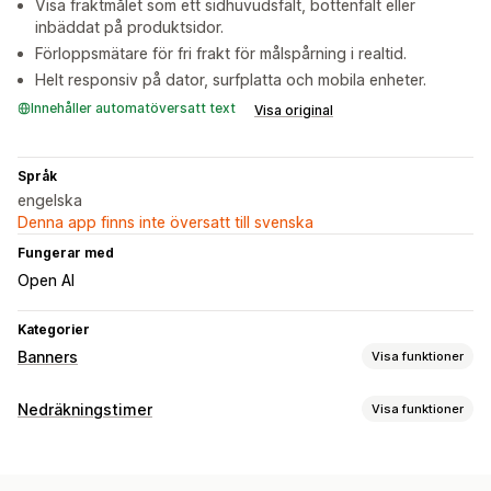
Visa fraktmålet som ett sidhuvudsfält, bottenfält eller
inbäddat på produktsidor.
Förloppsmätare för fri frakt för målspårning i realtid.
Helt responsiv på dator, surfplatta och mobila enheter.
Innehåller automatöversatt text
Visa original
Språk
engelska
Denna app finns inte översatt till svenska
Fungerar med
Open AI
Kategorier
Banners
Visa funktioner
Bannertyp
Nedräkningstimer
Visa funktioner
Fri frakt
Produktsidor
Nedräkningstimer
Visningsalternativ
Anpassning
Anpassad CSS
Färger och teckensnitt
Anpassad text