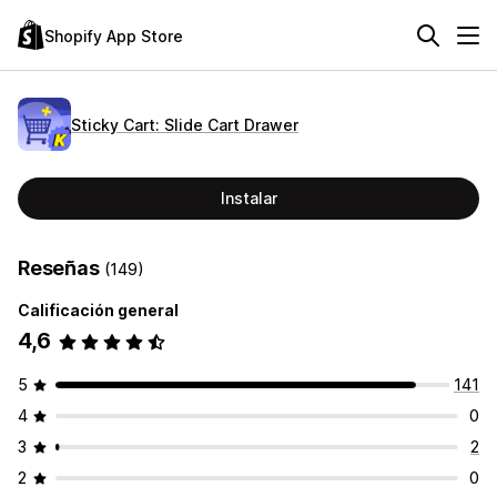
Shopify App Store
Sticky Cart: Slide Cart Drawer
Instalar
Reseñas
(149)
Calificación general
4,6
5
141
4
0
3
2
2
0