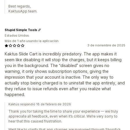
Best regards,
KaktusApp team.
Stupid Simple Tools
Estados Unidos
Más de 1 año usando la aplicación
3 de noviembre de 2025
Kaktus Slide Cart is incredibly predatory. The app makes it
seem like disabling it will stop the charges, but it keeps billing
you in the background. The “disabled” screen gives no
warning, it only shows subscription options, giving the
impression that your account is inactive. The only way to
actually stop being charged is to uninstall the app entirely, and
they refuse to issue refunds even after you realize what
happened.
Kaktus respondió 18 de febrero de 2026
Thank you for taking the time to share your experience — we truly
appreciate all feedback, even when it’s critical. We’re very sorry to
hear that this caused frustration.
We’d like to clarify that app charges are managed through Shopify’s