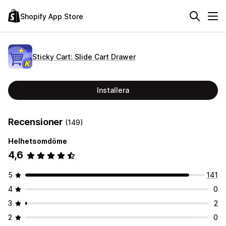
Shopify App Store
Sticky Cart: Slide Cart Drawer
Installera
Recensioner
(149)
Helhetsomdöme
4,6
5
141
4
0
3
2
2
0