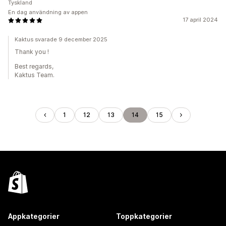
Tyskland
En dag användning av appen
17 april 2024
Kaktus svarade 9 december 2025
Thank you !
Best regards,
Kaktus Team.
1
12
13
14
15
Appkategorier
Toppkategorier