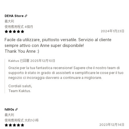
DEHA Store
義大利
使用應用程式 4個月
2024年1月23日
Facile da utilizzare, piuttosto versatile. Servizio al cliente
sempre attivo con Anne super disponibile!
Thank You Anne :)
Kaktus 已回覆 2025年12月10日
Grazie per la tua fantastica recensione! Sapere che il nostro team di
supporto è stato in grado di assisterti e semplificare le cose per il tuo
negozio ci incoraggia davvero a continuare a migliorare.
Cordiali saluti,
Team Kaktus.
fd90s
義大利
使用應用程式 大約1小時
2023年12月14日