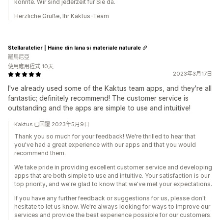
konnte. Wir sind jederzeit für Sie da.
Herzliche Grüße, Ihr Kaktus-Team
Stellaratelier | Haine din lana si materiale naturale
羅馬尼亞
使用應用程式 10天
2023年3月17日
I've already used some of the Kaktus team apps, and they're all
fantastic; definitely recommend! The customer service is
outstanding and the apps are simple to use and intuitive!
Kaktus 已回覆 2023年5月9日
Thank you so much for your feedback! We're thrilled to hear that
you've had a great experience with our apps and that you would
recommend them.
We take pride in providing excellent customer service and developing
apps that are both simple to use and intuitive. Your satisfaction is our
top priority, and we're glad to know that we've met your expectations.
If you have any further feedback or suggestions for us, please don't
hesitate to let us know. We're always looking for ways to improve our
services and provide the best experience possible for our customers.