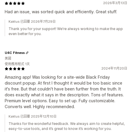
2026年3月13日
Had an issue, was sorted quick and efficiently. Great stuff.
Kaktus 已回覆 2026年7月29日
Thank you for your support! We're always working to make the app
even better for you.
U4C Fitness
美國
使用應用程式 1天
2024年11月20日
Amazing app! Was looking for a site-wide Black Friday
discount popup. At first I thought it would be too basic since
it's free. But that couldn't have been further from the truth. It
does exactly what it says in the description. Tons of features.
Premium level options. Easy to set up. Fully customizable.
Converts well. Highly recommended.
Kaktus 已回覆 2025年12月10日
Thanks for the wonderful feedback. We always aim to create helpful,
easy-to-use tools, and it’s great to know it’s working for you.