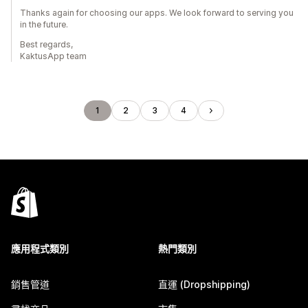
Thanks again for choosing our apps. We look forward to serving you
in the future.
Best regards,
KaktusApp team
1
2
3
4
應用程式類別
熱門類別
銷售管道
直運 (Dropshipping)