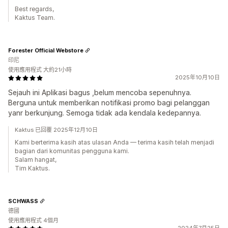
Best regards,
Kaktus Team.
Forester Official Webstore
印尼
使用應用程式 大約21小時
2025年10月10日
Sejauh ini Aplikasi bagus ,belum mencoba sepenuhnya.
Berguna untuk memberikan notifikasi promo bagi pelanggan
yanr berkunjung. Semoga tidak ada kendala kedepannya.
Kaktus 已回覆 2025年12月10日
Kami berterima kasih atas ulasan Anda — terima kasih telah menjadi
bagian dari komunitas pengguna kami.
Salam hangat,
Tim Kaktus.
SCHWASS
德國
使用應用程式 4個月