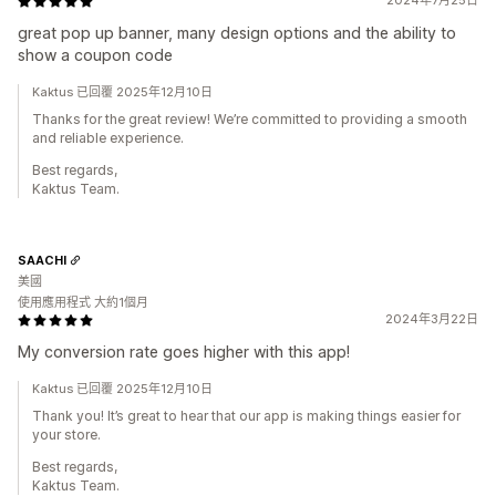
2024年7月25日
great pop up banner, many design options and the ability to
show a coupon code
Kaktus 已回覆 2025年12月10日
Thanks for the great review! We’re committed to providing a smooth
and reliable experience.
Best regards,
Kaktus Team.
SAACHI
美國
使用應用程式 大約1個月
2024年3月22日
My conversion rate goes higher with this app!
Kaktus 已回覆 2025年12月10日
Thank you! It’s great to hear that our app is making things easier for
your store.
Best regards,
Kaktus Team.