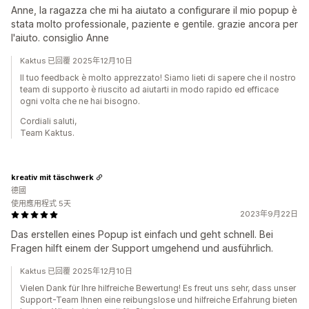
Anne, la ragazza che mi ha aiutato a configurare il mio popup è
stata molto professionale, paziente e gentile. grazie ancora per
l'aiuto. consiglio Anne
Kaktus 已回覆 2025年12月10日
Il tuo feedback è molto apprezzato! Siamo lieti di sapere che il nostro
team di supporto è riuscito ad aiutarti in modo rapido ed efficace
ogni volta che ne hai bisogno.
Cordiali saluti,
Team Kaktus.
kreativ mit täschwerk
德國
使用應用程式 5天
2023年9月22日
Das erstellen eines Popup ist einfach und geht schnell. Bei
Fragen hilft einem der Support umgehend und ausführlich.
Kaktus 已回覆 2025年12月10日
Vielen Dank für Ihre hilfreiche Bewertung! Es freut uns sehr, dass unser
Support-Team Ihnen eine reibungslose und hilfreiche Erfahrung bieten