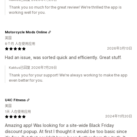
Thank you so much for the great review! We're thrilled the app is
working well for you.
Motorcycle Mods Online
英国
8个月 人在使用应用
2026年3月13日
Had an issue, was sorted quick and efficiently. Great stuff.
Kaktus已回复 2026年7月29日
Thank you for your support! We're always working to make the app
even better for you.
U4C Fitness
美国
1天 人在使用应用
2024年11月20日
Amazing app! Was looking for a site-wide Black Friday
discount popup. At first I thought it would be too basic since