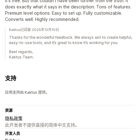
it's free. But that couldn't have been further from the truth. It
does exactly what it says in the description. Tons of features.
Premium level options. Easy to set up. Fully customizable.
Converts well. Highly recommended.
Kaktus已回复 2025年12月10日
Thanks for the wonderful feedback. We always aim to create helpful,
easy-to-use tools, and it’s great to know it’s working for you.
Best regards,
Kaktus Team.
支持
应用支持由 Kaktus 提供。
资源
隐私政策
此开发者不提供直接的简体中文支持。
开发人员