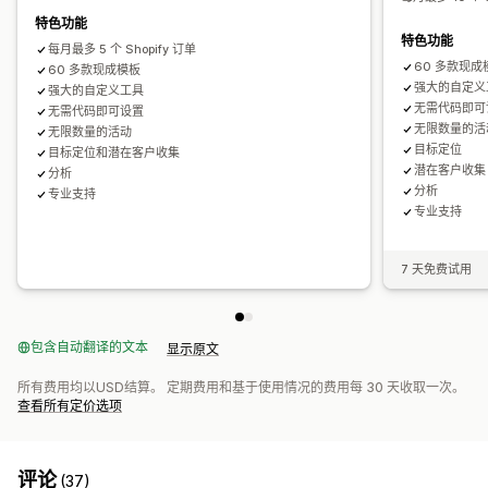
自动化
定向
细分
标记
报告
分析
跟踪
特色功能
特色功能
每月最多 5 个 Shopify 订单
60 多款现成
60 多款现成模板
强大的自定义
强大的自定义工具
无需代码即可
无需代码即可设置
无限数量的活
无限数量的活动
目标定位
目标定位和潜在客户收集
潜在客户收集
分析
分析
专业支持
专业支持
7 天免费试用
包含自动翻译的文本
显示原文
所有费用均以USD结算。 定期费用和基于使用情况的费用每 30 天收取一次。
查看所有定价选项
评论
(37)