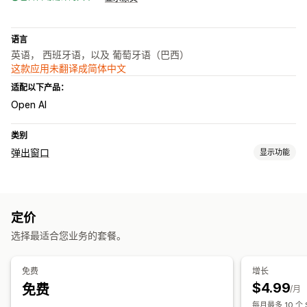
语言
英语， 西班牙语，以及 葡萄牙语（巴西）
这款应用未翻译成简体中文
适配以下产品：
Open AI
类别
弹出窗口
显示功能
弹出窗口类型
促销弹出窗口
电子邮件弹出窗口
短信弹出窗口
购物车弹出窗口
定价
退出意图
折扣
奖励
倒数计时器
新闻通讯
表单
横幅
公告
选择最适合您业务的套餐。
同意弹出窗口
自定义弹出窗口
管理弹出窗口
免费
增长
编辑器工具
模板
自定义代码
自定义字体
翻译
$4.99
免费
/月
电子邮件获取名单
短信获取名单
宣传活动
触发器和规则
每月最多 10 个 S