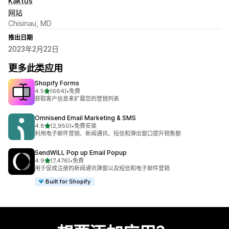
Kaktus
网站
Chisinau, MD
推出日期
2023年2月22日
更多此类应用
Shopify Forms
星（满分 5 星）
4.5
(664)
•
免费
总共 664 条评论
获取客户信息来扩展您的营销列表
Omnisend Email Marketing & SMS
星（满分 5 星）
4.8
(2,950)
•
免费安装
总共 2950 条评论
利用电子邮件营销、新闻通讯、短信和弹出窗口提升销售额
SendWILL Pop up Email Popup
星（满分 5 星）
4.9
(7,476)
•
免费
总共 7476 条评论
用于促成注册的新闻通讯弹窗以及短信和电子邮件营销
Built for Shopify