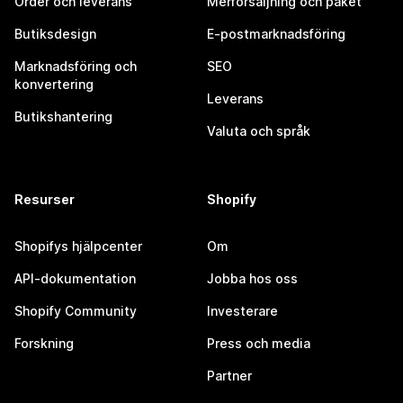
Order och leverans
Merförsäljning och paket
Butiksdesign
E-postmarknadsföring
Marknadsföring och
SEO
konvertering
Leverans
Butikshantering
Valuta och språk
Resurser
Shopify
Shopifys hjälpcenter
Om
API-dokumentation
Jobba hos oss
Shopify Community
Investerare
Forskning
Press och media
Partner