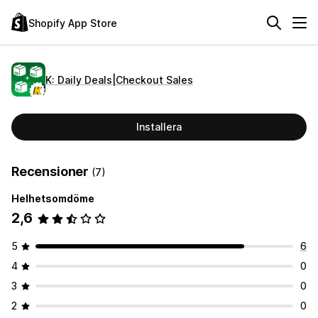
Shopify App Store
K: Daily Deals|Checkout Sales
Installera
Recensioner
(7)
Helhetsomdöme
2,6
5
6
4
0
3
0
2
0