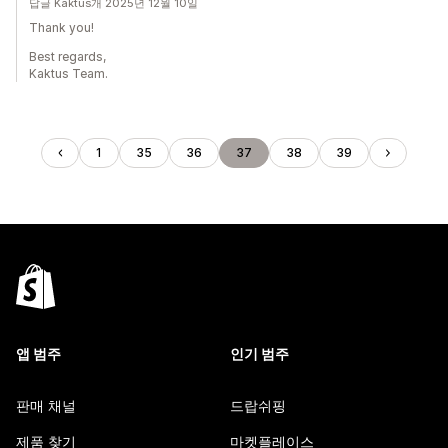
답글 Kaktus개 2025년 12월 10일
Thank you!
Best regards,
Kaktus Team.
1
35
36
37
38
39
앱 범주
인기 범주
판매 채널
드랍쉬핑
제품 찾기
마켓플레이스