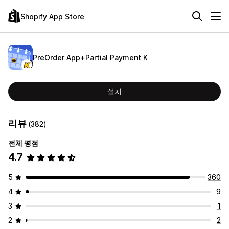
Shopify App Store
PreOrder App+Partial Payment K
설치
리뷰
(382)
전체 평점
4.7
5
360
4
9
3
1
2
2