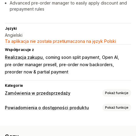
Advanced pre-order manager to easily apply discount and
prepayment rules
Języki
Angielski
Ta aplikacja nie została przetłumaczona na język Polski
Współpracuje z
Realizacja zakupu
coming soon split payment
Open AI
pre order manager presell
pre-order now backorders
preorder now & partial payment
Kategorie
Zamówienia w przedsprzedaży
Pokaż funkcje
Typ zamówienia
Powiadomienia o dostępności produktu
Pokaż funkcje
Wkrótce
Zaległe zamówienia
Zapas wyczerpany
Powiadomienia
Wersje robocze zamówienia
Made-to-order
Ponowna dostępność produktu
Przedsprzedaż