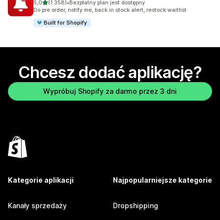
na 5 gwiazdek
5,0
(1 358)
•
Bezpłatny plan jest dostępny
Łączna liczba recenzji: 1358
Do pre order, notify me, back in stock alert, restock waitlist
Built for Shopify
Chcesz dodać aplikację?
Wypróbuj Shopify za darmo przez 3 dni
Kategorie aplikacji
Najpopularniejsze kategorie
Kanały sprzedaży
Dropshipping