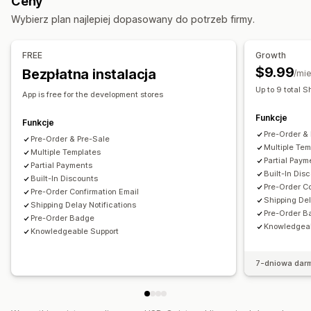
Ceny
Zamówienia w przedsprzedaży
Zapas wyczerpany
Dostosowanie
Wybierz plan najlepiej dopasowany do potrzeb firmy.
Dostosowanie
Przyciski
Znaczki
Banery
Zegary do odliczania
Szablony powiadomień
Przycisk powiadomienia
Niestandardowy branding
Niestandardowy tekst
FREE
Growth
Wyskakujące okienka
Powiadomienia e-mail
Limity zamówień
$9.99
Bezpłatna instalacja
/mie
Data dostępności
Warianty
Up to 9 total S
Analizy i raporty
App is free for the development stores
Raporty dotyczące wydajności
Metody płatności
Funkcje
Funkcje
Zadatki
Płatności częściowe
Podzielone płatności
Pre-Order &
Pre-Order & Pre-Sale
Płatności odroczone
Zaplanowana płatność
Multiple Tem
Multiple Templates
Partial Paym
Przypomnienie o płatności
Partial Payments
Rabaty
Płatność ręczna
Built-In Dis
Built-In Discounts
Pre-Order Co
Pre-Order Confirmation Email
Shipping Del
Shipping Delay Notifications
Pre-Order B
Pre-Order Badge
Knowledgeab
Knowledgeable Support
7-dniowa dar