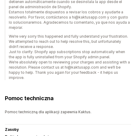
detienen automáticamente cuando se desinstala la app desde el
panel de administración de Shopify.
Estamos totalmente dispuestos a revisar los cobros y ayudarte a
resolverlo. Por favor, contáctanos a hi@kaktusapp.com y con gusto
lo solucionaremos. Agradecemos tu comentario, ya que nos ayuda a
mejorar.
We’re very sorry this happened and fully understand your frustration.
We attempted to reach out to help resolve this, but unfortunately
didn’t receive a response.
Just to clarify: Shopify app subscriptions stop automatically when
the app is fully uninstalled from your Shopify admin panel.
We’re absolutely open to reviewing your charges and assisting with a
resolution. Please contact us at hi@kaktusapp.com and we’ll be
happy to help. Thank you again for your feedback - it helps us
improve.
Pomoc techniczna
Pomoc techniczną dla aplikacji zapewnia Kaktus.
Zasoby