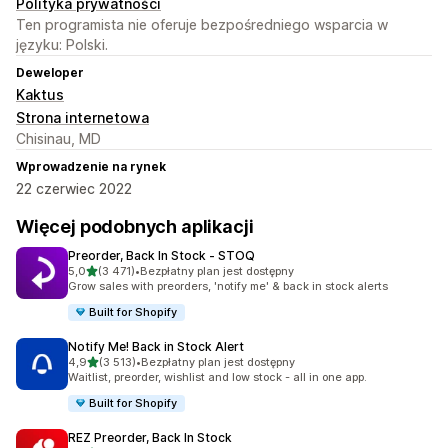
Polityka prywatności
Ten programista nie oferuje bezpośredniego wsparcia w
języku: Polski.
Deweloper
Kaktus
Strona internetowa
Chisinau, MD
Wprowadzenie na rynek
22 czerwiec 2022
Więcej podobnych aplikacji
Preorder, Back In Stock ‑ STOQ
na 5 gwiazdek
5,0
(3 471)
•
Bezpłatny plan jest dostępny
Łączna liczba recenzji: 3471
Grow sales with preorders, 'notify me' & back in stock alerts
Built for Shopify
Notify Me! Back in Stock Alert
na 5 gwiazdek
4,9
(3 513)
•
Bezpłatny plan jest dostępny
Łączna liczba recenzji: 3513
Waitlist, preorder, wishlist and low stock - all in one app.
Built for Shopify
REZ Preorder, Back In Stock