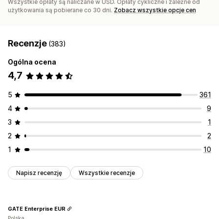
Wszystkie opłaty są naliczane w USD. Opłaty cykliczne i zależne od
użytkowania są pobierane co 30 dni.
Zobacz wszystkie opcje cen
Recenzje
(383)
Ogólna ocena
4,7
5
361
4
9
3
1
2
2
1
10
Napisz recenzję
Wszystkie recenzje
GATE Enterprise EUR
Polska