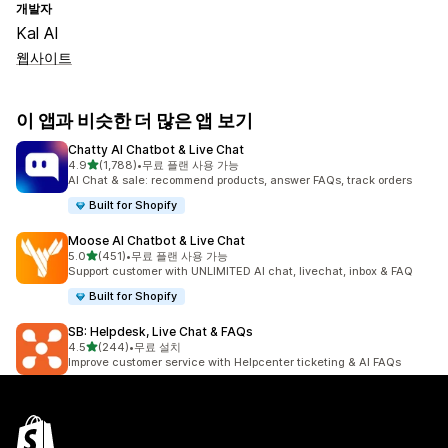
개발자
Kal AI
웹사이트
이 앱과 비슷한 더 많은 앱 보기
Chatty AI Chatbot & Live Chat
별 5개 중
4.9
(1,788)
•
무료 플랜 사용 가능
총 리뷰 1788개
AI Chat & sale: recommend products, answer FAQs, track orders
Built for Shopify
Moose AI Chatbot & Live Chat
별 5개 중
5.0
(451)
•
무료 플랜 사용 가능
총 리뷰 451개
Support customer with UNLIMITED AI chat, livechat, inbox & FAQ
Built for Shopify
SB: Helpdesk, Live Chat & FAQs
별 5개 중
4.5
(244)
•
무료 설치
총 리뷰 244개
Improve customer service with Helpcenter ticketing & AI FAQs