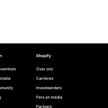
n
Shopify
pcentrum
Over ons
ntatie
Carrières
mmunity
Investeerders
g
Pers en media
Partners