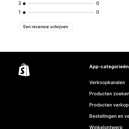
2
0
1
0
Een recensie schrijven
App-categorieën
Verkoopkanalen
Producten zoeke
Producten verko
Bestellingen en v
Winkelontwerp