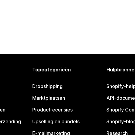
Topcategorieën
Hulpbronne
Dropshipping
Shopify-hel
n
Marktplaatsen
API-docume
pen
Productrecensies
Shopify Co
erzending
Upselling en bundels
Shopify-blo
E-mailmarketing
Research