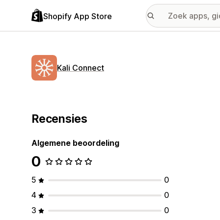
Shopify App Store
Kali Connect
Recensies
Algemene beoordeling
0
5
0
4
0
3
0