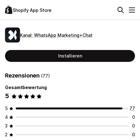
Shopify App Store
Kanal: WhatsApp Marketing+Chat
Installieren
Rezensionen
(77)
Gesamtbewertung
5
5
77
4
0
3
0
2
0