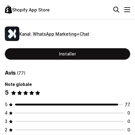
Shopify App Store
Kanal: WhatsApp Marketing+Chat
Installer
Avis
(77)
Note globale
5
5
77
4
0
3
0
2
0