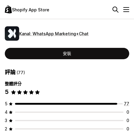
Shopify App Store
Kanal: WhatsApp Marketing+Chat
安裝
評論
(77)
整體評分
5
5
77
4
0
3
0
2
0