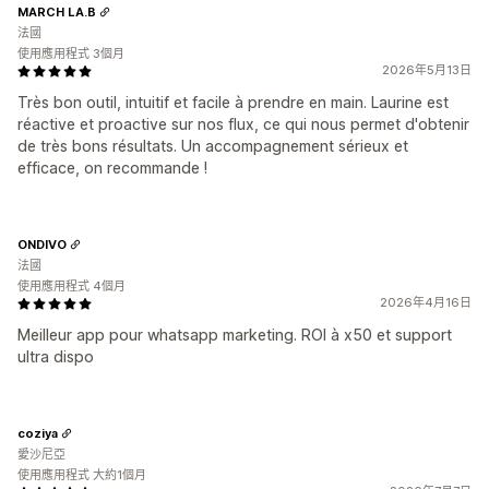
MARCH LA.B
法國
使用應用程式 3個月
2026年5月13日
Très bon outil, intuitif et facile à prendre en main. Laurine est
réactive et proactive sur nos flux, ce qui nous permet d'obtenir
de très bons résultats. Un accompagnement sérieux et
efficace, on recommande !
ONDIVO
法國
使用應用程式 4個月
2026年4月16日
Meilleur app pour whatsapp marketing. ROI à x50 et support
ultra dispo
coziya
愛沙尼亞
使用應用程式 大約1個月