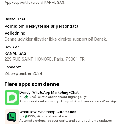
App-support leveres af KANAL SAS.
Ressourcer
Politik om beskyttelse af persondata
Vejledning
Denne udvikler tilbyder ikke direkte support på Dansk.
Udvikler
KANAL SAS
229 RUE SAINT-HONORE, Paris, 75001, FR
Lanceret
24. september 2024
Flere apps som denne
Dondy: WhatsApp Marketing+Chat
ud af 5 stjerner
4,8
(770)
•
Gratis abonnement tilgængeligt
770 anmeldelser i alt
Abandoned cart recovery, AI agent & automations on WhatsApp
WhatFlow: Whatsapp Automation
ud af 5 stjerner
3,9
(329)
•
Gratis at installere
329 anmeldelser i alt
Automate orders, recover carts, and send real-time updates