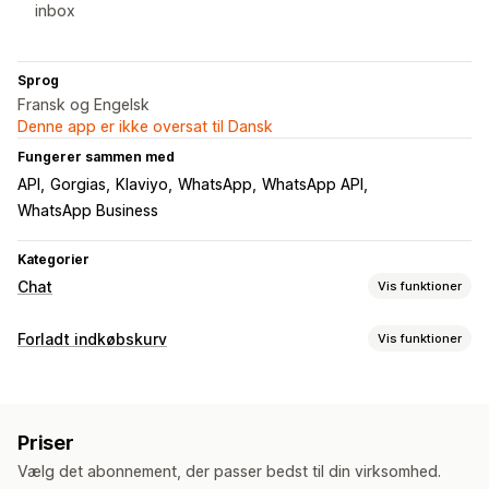
inbox
Sprog
Fransk og Engelsk
Denne app er ikke oversat til Dansk
Fungerer sammen med
API
Gorgias
Klaviyo
WhatsApp
WhatsApp API
WhatsApp Business
Kategorier
Chat
Vis funktioner
Beskeder i realtid
Forladt indkøbskurv
Vis funktioner
Chatbotter med kunstig intelligens
Livechat
SMS
Gendannelse af indkøbskurv
Chat via mail
Kundeindblik
Personlige kampagner
SMS-notifikationer
Automatiske svar
Priser
Konverteringssporing
Gendannelse af indkøbskurv
Rabatter
Vælg det abonnement, der passer bedst til din virksomhed.
Visningsindstillinger