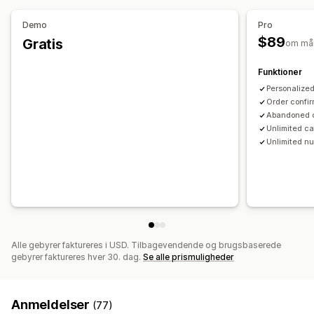
Ofte stillede spørgsmål
Hilsner
Produktanbefalinger
Tilpassede rabatkoder
Udløsere
Hurtige svar
Underretning om levering
Ordreopdateringer
Demo
Pro
Widgets, der kan tilpasses
Flere sprog
Målretningsregler
Krydssalg
$89
Gratis
om må
Tilpasning
Funktioner
Emojis og klistermærker
Velkomsthilsner
Chatknapper
Personalize
Chatflows
Agentavatar
Order confi
Abandoned 
Unlimited c
Unlimited n
Alle gebyrer faktureres i USD. Tilbagevendende og brugsbaserede
gebyrer faktureres hver 30. dag.
Se alle prismuligheder
Anmeldelser
(77)