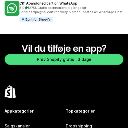
CK: Abandoned cart on WhatsApp
ud af 5 stjerner
5,0
(275)
•
Gratis abonnement tilgængeligt
275 anmeldelser i alt
Send campaigns, cart recovery & order updates on WhatsApp Chat
Built for Shopify
Vil du tilføje en app?
Prøv Shopify gratis i 3 dage
Appkategorier
Topkategorier
Salgskanaler
Dropshipping