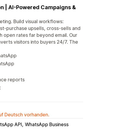
on | AI-Powered Campaigns &
ing. Build visual workflows:
-purchase upsells, cross-sells and
h open rates far beyond email. Our
rts visitors into buyers 24/7. The
hatsApp
atsApp
nce reports
x
auf Deutsch vorhanden.
tsApp API
WhatsApp Business