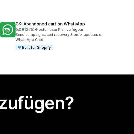
CK: Abandoned cart on WhatsApp
von 5 Sternen
5,0
(275)
•
Kostenloser Plan verfügbar
275 Rezensionen insgesamt
Send campaigns, cart recovery & order updates on
WhatsApp Chat
Built for Shopify
nzufügen?