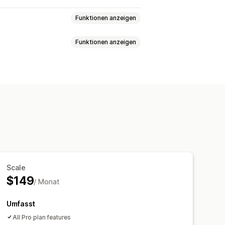
Funktionen anzeigen
Funktionen anzeigen
r E-Mail
Kundeneinblicke
achrichtigungen
e
FAQs
Begrüßungen
worten
Versandbenachrichtigungen
gger
Anpassbare Widgets
chten
Chatschaltflächen
Scale
$149
/ Monat
Umfasst
All Pro plan features