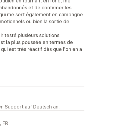
otidien en tournant en fond, me
abandonnés et de confirmer les
is qui me sert également en campagne
tionnels ou bien la sortie de
 testé plusieurs solutions
est la plus poussée en termes de
 qui est très réactif dès que l'on en a
ten Support auf Deutsch an.
, FR