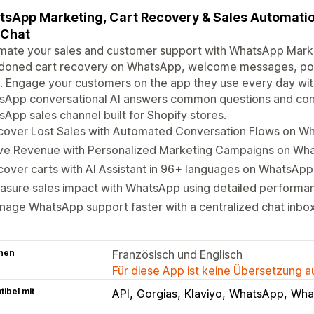
sApp Marketing, Cart Recovery & Sales Automati
 Chat
ate your sales and customer support with WhatsApp Market
doned cart recovery on WhatsApp, welcome messages, post
 Engage your customers on the app they use every day wit
App conversational AI answers common questions and conve
App sales channel built for Shopify stores.
cover Lost Sales with Automated Conversation Flows on W
ive Revenue with Personalized Marketing Campaigns on Wh
over carts with AI Assistant in 96+ languages on WhatsApp
asure sales impact with WhatsApp using detailed performa
age WhatsApp support faster with a centralized chat inbo
hen
Französisch und Englisch
Für diese App ist keine Übersetzung 
ibel mit
API
Gorgias
Klaviyo
WhatsApp
Wha