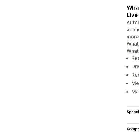
What
Live
Autom
aban
more.
Whats
Whats
Re
Dr
Rec
Me
Man
Sprac
Kompat