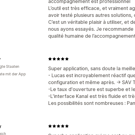
accompagnement est professionnel
L’outil est très efficace, et vraiment a
avoir testé plusieurs autres solutions,
C’est un véritable plaisir à utiliser, et 
nous ayons essayés. Je recommande au
qualité humaine de l’accompagnement
y
igte Staaten
Super application, sans doute la meil
te mit der App
- Lucas est incroyablement réactif que 
configuration et même après. -> SAV 
-Le taux d'ouverture est superbe et le
-L'interface Kanal est très fluide et trè
Les possibilités sont nombreuses : Pa
y
eich