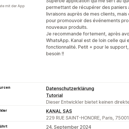
Superbe application qui me sert au qu
te mit der App
permettant de récupérer des paniers 
livraisons auprès de mes clients, ma
pour promouvoir des événements promo
nouveaux produits.
Je recommande fortement, après avoir
WhatsApp. Kanal est de loin celle qui 
fonctionnalité. Petit + pour le support,
besoin !!
urcen
Datenschutzerklärung
Tutorial
Dieser Entwickler bietet keinen direk
kler
KANAL SAS
229 RUE SAINT-HONORE, Paris, 75001
ührt
24. September 2024