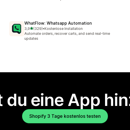
WhatFlow: Whatsapp Automation
von 5 Sternen
3,9
(329)
•
Kostenlose Installation
329 Rezensionen insgesamt
Automate orders, recover carts, and send real-time
updates
 du eine App hi
Shopify 3 Tage kostenlos testen