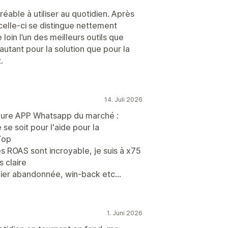
gréable à utiliser au quotidien. Après
 celle-ci se distingue nettement
de loin l’un des meilleurs outils que
tant pour la solution que pour la
.
14. Juli 2026
leure APP Whatsapp du marché :
se soit pour l'aide pour la
Top
s ROAS sont incroyable, je suis à x75
s claire
nier abandonnée, win-back etc...
1. Juni 2026