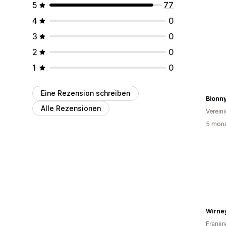
5
77
4
0
3
0
2
0
1
0
Eine Rezension schreiben
Bionn
Alle Rezensionen
Verein
5 mona
Wirne
Frankr