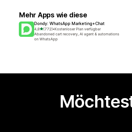
Mehr Apps wie diese
Dondy: WhatsApp Marketing+Chat
von 5 Sternen
4,8
(772)
•
Kostenloser Plan verfügbar
772 Rezensionen insgesamt
Abandoned cart recovery, AI agent & automations
on WhatsApp
Möchtest