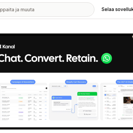
Selaa sovellu
elykuvagalleria