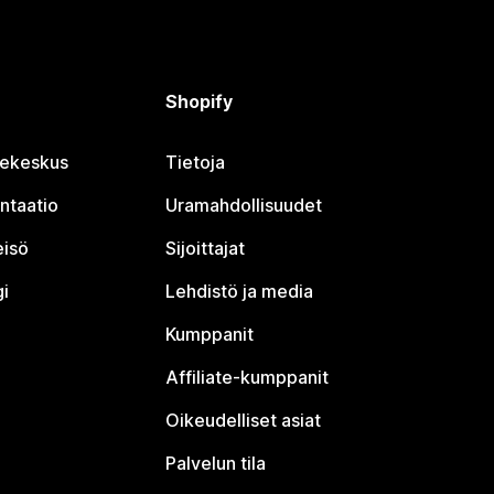
Shopify
jekeskus
Tietoja
ntaatio
Uramahdollisuudet
eisö
Sijoittajat
i
Lehdistö ja media
Kumppanit
Affiliate-kumppanit
Oikeudelliset asiat
Palvelun tila