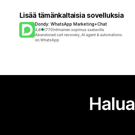
Lisää tämänkaltaisia sovelluksia
Dondy: WhatsApp Marketing+Chat
/ 5 tähteä
4,8
(770)
•
Ilmainen sopimus saatavilla
770 arvostelua yhteensä
Abandoned cart recovery, AI agent & automations
on WhatsApp
Halua