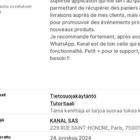
Superbe application qui me sert au qu
autta sovelluksen
permettant de récupérer des paniers 
ä
livraisons auprès de mes clients, ma
pour promouvoir des événements promo
nouveaux produits.
Je recommande fortement, après avoir
WhatsApp. Kanal est de loin celle qui 
fonctionnalité. Petit + pour le support,
besoin !!
sit
Tietosuojakäytäntö
Tutortiaali
Tämä kehittäjä ei tarjoa suoraa tukea k
äjä
KANAL SAS
229 RUE SAINT-HONORE, Paris, 75001
erattu
24. syyskuu 2024