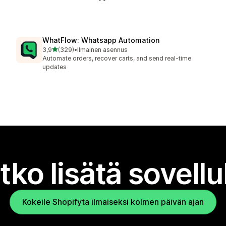
WhatFlow: Whatsapp Automation
/ 5 tähteä
3,9
(329)
•
Ilmainen asennus
329 arvostelua yhteensä
Automate orders, recover carts, and send real-time
updates
tko lisätä sovell
Kokeile Shopifyta ilmaiseksi kolmen päivän ajan