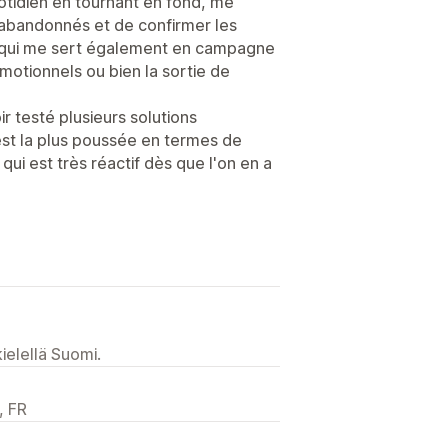
otidien en tournant en fond, me
abandonnés et de confirmer les
is qui me sert également en campagne
tionnels ou bien la sortie de
 testé plusieurs solutions
est la plus poussée en termes de
 qui est très réactif dès que l'on en a
ielellä Suomi.
, FR