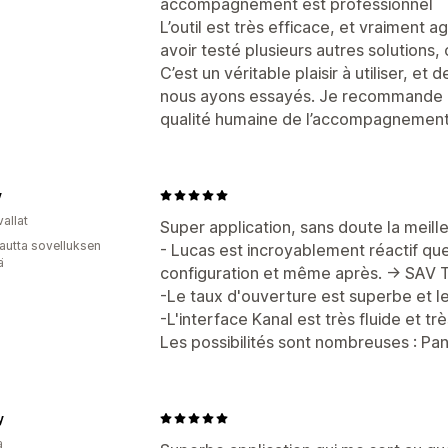
accompagnement est professionnel
L’outil est très efficace, et vraiment a
avoir testé plusieurs autres solutions,
C’est un véritable plaisir à utiliser, et 
nous ayons essayés. Je recommande au
qualité humaine de l’accompagnement
y
allat
Super application, sans doute la meil
autta sovelluksen
- Lucas est incroyablement réactif que 
ä
configuration et même après. -> SAV 
-Le taux d'ouverture est superbe et le
-L'interface Kanal est très fluide et trè
Les possibilités sont nombreuses : Pa
y
a