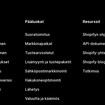
Pääluokat
Resurssit
Suoratoimitus
Shopifyn oh
nen
Markkinapaikat
API-dokume
inen
Tuotearvostelut
Shopify-yht
tukset
Lisämyynti ja tuotepaketit
Shopify-blog
u
Sähköpostimarkkinointi
Tutkimus
nversio
Hakukoneoptimointi
i
Lähetys
Valuutta ja käännös