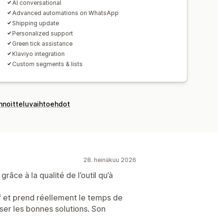
AI conversational
Advanced automations on WhatsApp
Shipping update
Personalized support
Green tick assistance
Klaviyo integration
Custom segments & lists
innoitteluvaihtoehdot
28. heinäkuu 2026
râce à la qualité de l’outil qu’à
tif et prend réellement le temps de
er les bonnes solutions. Son