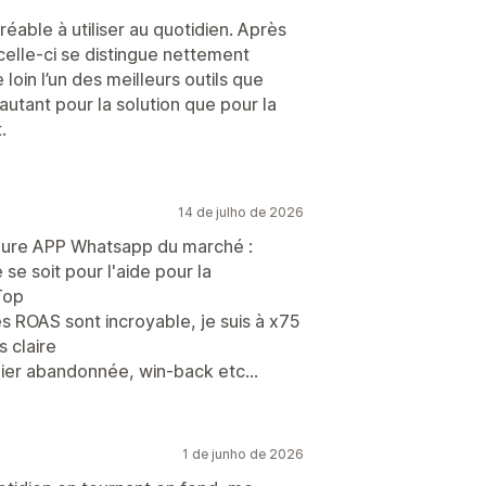
gréable à utiliser au quotidien. Après
 celle-ci se distingue nettement
de loin l’un des meilleurs outils que
tant pour la solution que pour la
.
14 de julho de 2026
leure APP Whatsapp du marché :
se soit pour l'aide pour la
Top
s ROAS sont incroyable, je suis à x75
s claire
nier abandonnée, win-back etc...
1 de junho de 2026