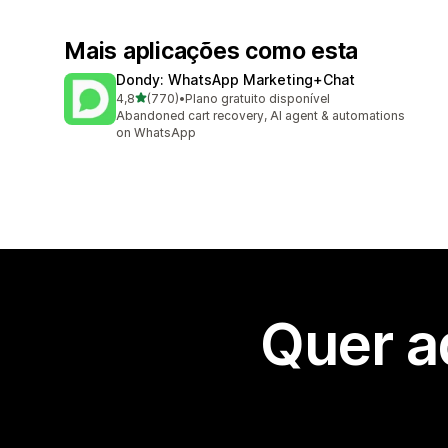
Mais aplicações como esta
Dondy: WhatsApp Marketing+Chat
de 5 estrelas
4,8
(770)
•
Plano gratuito disponível
770 total de avaliações
Abandoned cart recovery, AI agent & automations
on WhatsApp
Quer a