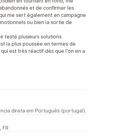
otidien en tournant en fond, me
abandonnés et de confirmer les
is qui me sert également en campagne
tionnels ou bien la sortie de
 testé plusieurs solutions
est la plus poussée en termes de
 qui est très réactif dès que l'on en a
ncia direta em Português (portugal).
, FR