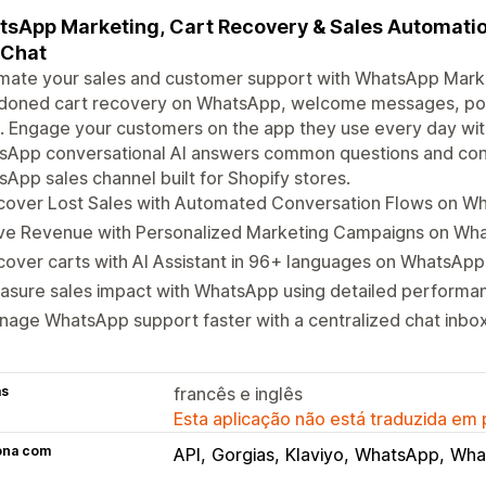
sApp Marketing, Cart Recovery & Sales Automati
 Chat
ate your sales and customer support with WhatsApp Market
doned cart recovery on WhatsApp, welcome messages, post
 Engage your customers on the app they use every day wit
App conversational AI answers common questions and conve
App sales channel built for Shopify stores.
cover Lost Sales with Automated Conversation Flows on W
ive Revenue with Personalized Marketing Campaigns on Wh
over carts with AI Assistant in 96+ languages on WhatsApp
asure sales impact with WhatsApp using detailed performa
age WhatsApp support faster with a centralized chat inbo
as
francês e inglês
Esta aplicação não está traduzida em
ona com
API
Gorgias
Klaviyo
WhatsApp
Wha