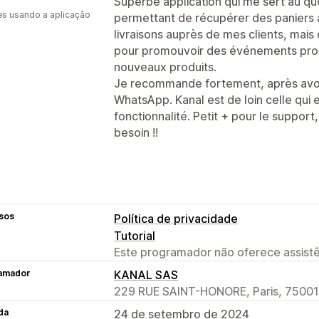
Superbe application qui me sert au qu
s usando a aplicação
permettant de récupérer des paniers 
livraisons auprès de mes clients, ma
pour promouvoir des événements promo
nouveaux produits.
Je recommande fortement, après avoir
WhatsApp. Kanal est de loin celle qui 
fonctionnalité. Petit + pour le support,
besoin !!
sos
Política de privacidade
Tutorial
Este programador não oferece assistê
amador
KANAL SAS
229 RUE SAINT-HONORE, Paris, 75001
da
24 de setembro de 2024