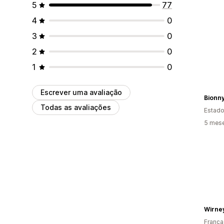
5
77
4
0
3
0
2
0
1
0
Escrever uma avaliação
Bionn
Todas as avaliações
Estado
5 mese
Wirne
França