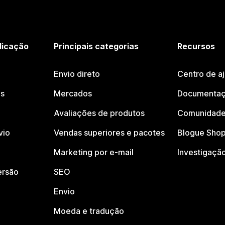
licação
Principais categorias
Recursos
Envio direto
Centro de a
os
Mercados
Documentaç
Avaliações de produtos
Comunidade
vio
Vendas superiores e pacotes
Blogue Shop
Marketing por e-mail
Investigaçã
ersão
SEO
Envio
Moeda e tradução