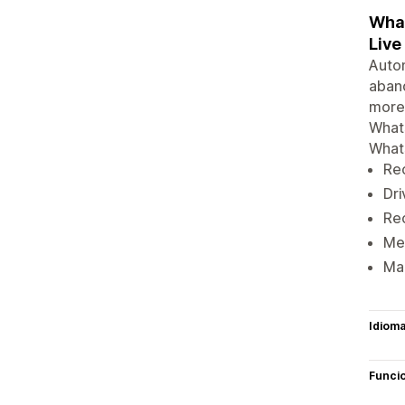
What
Live
Autom
aban
more.
Whats
Whats
Re
Dr
Rec
Me
Man
Idiom
Funci