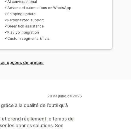
AI conversational
Advanced automations on WhatsApp
Shipping update
Personalized support
Green tick assistance
Klaviyo integration
Custom segments & lists
 as opções de preços
28 de julho de 2026
râce à la qualité de l’outil qu’à
tif et prend réellement le temps de
er les bonnes solutions. Son