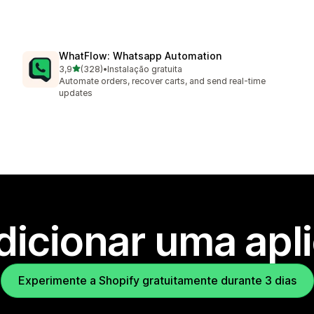
WhatFlow: Whatsapp Automation
de 5 estrelas
3,9
(328)
•
Instalação gratuita
328 total de avaliações
Automate orders, recover carts, and send real-time
updates
dicionar uma apl
Experimente a Shopify gratuitamente durante 3 dias