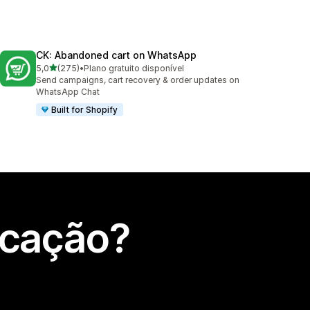
CK: Abandoned cart on WhatsApp
de 5 estrelas
5,0
(275)
•
Plano gratuito disponível
275 total de avaliações
Send campaigns, cart recovery & order updates on
WhatsApp Chat
Built for Shopify
icação?