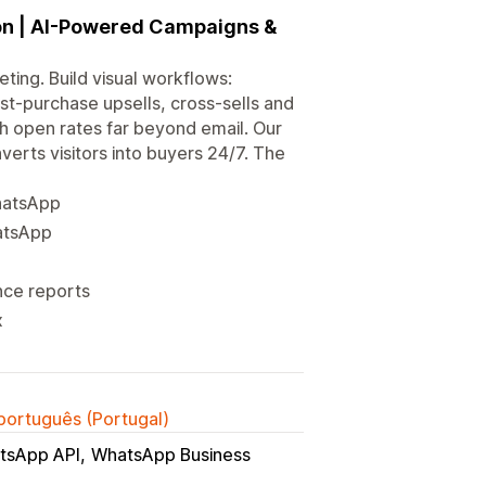
on | AI-Powered Campaigns &
ing. Build visual workflows:
-purchase upsells, cross-sells and
h open rates far beyond email. Our
rts visitors into buyers 24/7. The
hatsApp
atsApp
nce reports
x
 português (Portugal)
tsApp API
WhatsApp Business