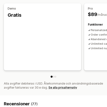
Leveransaviseringar
Orderuppdateringar
Korsförsäljning
Anpassade rabattkoder
Utlösare
Demo
Pro
Anpassning
Anpassningsbara widgetar
Flera språk
$89
Gratis
/måna
Emojis och klistermärken
Välkomstmeddelanden
Regler för målinriktning
Chattknappar
Chattflöden
Agent avatar
Funktioner
Personalize
Order confi
Abandoned 
Unlimited c
Unlimited n
Alla avgifter debiteras i USD. Återkommande och användningsbaserade
avgifter faktureras var 30:e dag.
Se alla prisalternativ
Recensioner
(77)