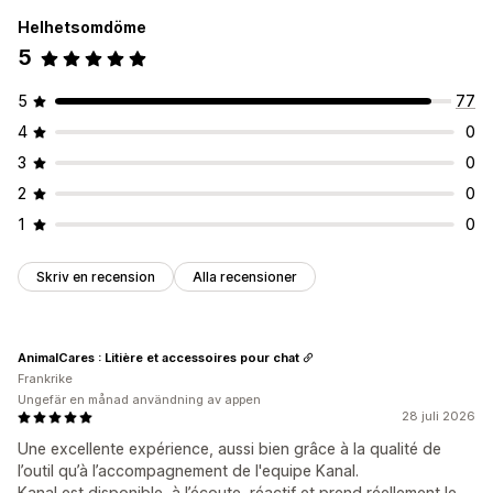
Helhetsomdöme
5
5
77
4
0
3
0
2
0
1
0
Skriv en recension
Alla recensioner
AnimalCares : Litière et accessoires pour chat
Frankrike
Ungefär en månad användning av appen
28 juli 2026
Une excellente expérience, aussi bien grâce à la qualité de
l’outil qu’à l’accompagnement de l'equipe Kanal.
Kanal est disponible, à l’écoute, réactif et prend réellement le