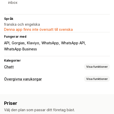
inbox
Språk
franska och engelska
Denna app finns inte översatt till svenska
Fungerar med
API
Gorgias
Klaviyo
WhatsApp
WhatsApp API
WhatsApp Business
Kategorier
Chatt
Visa funktioner
Meddelanden i realtid
Övergivna varukorgar
Visa funktioner
AI-chattbot
Livechatt
SMS
Chatt för e-post
Kundinsikter
Återställning av varukorg
Automatiserade svar
Anpassade kampanjer
SMS-aviseringar
Återställning av varukorg
Rabatter
Vanliga frågor (FAQ)
Priser
Konverteringsspårning
Hälsningar
Produktrekommendationer
Snabba svar
Välj den plan som passar ditt företag bäst.
Visningsalternativ