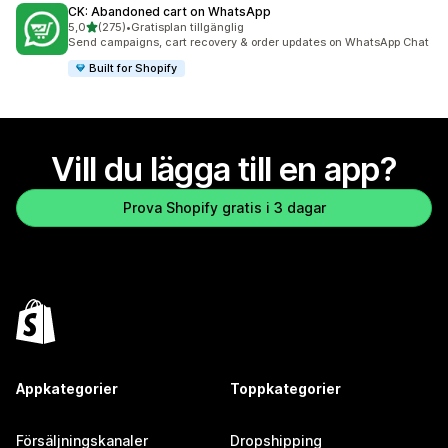
CK: Abandoned cart on WhatsApp
av 5 stjärnor
5,0
(275)
•
Gratisplan tillgänglig
275 recensioner totalt
Send campaigns, cart recovery & order updates on WhatsApp Chat
Built for Shopify
Vill du lägga till en app?
Prova Shopify gratis i 3 dagar
Appkategorier
Toppkategorier
Försäljningskanaler
Dropshipping