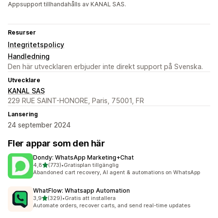
Appsupport tillhandahålls av KANAL SAS.
Resurser
Integritetspolicy
Handledning
Den här utvecklaren erbjuder inte direkt support på Svenska.
Utvecklare
KANAL SAS
229 RUE SAINT-HONORE, Paris, 75001, FR
Lansering
24 september 2024
Fler appar som den här
Dondy: WhatsApp Marketing+Chat
av 5 stjärnor
4,8
(773)
•
Gratisplan tillgänglig
773 recensioner totalt
Abandoned cart recovery, AI agent & automations on WhatsApp
WhatFlow: Whatsapp Automation
av 5 stjärnor
3,9
(329)
•
Gratis att installera
329 recensioner totalt
Automate orders, recover carts, and send real-time updates