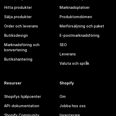
Hitta produkter
Marknadsplatser
Sälja produkter
Produktomdömen
Order och leverans
Merförsäljning och paket
Butiksdesign
E-postmarknadsföring
Marknadsföring och
SEO
konvertering
Leverans
Butikshantering
Valuta och språk
Resurser
Shopify
Shopifys hjälpcenter
Om
API-dokumentation
Jobba hos oss
Shopify Community
Investerare