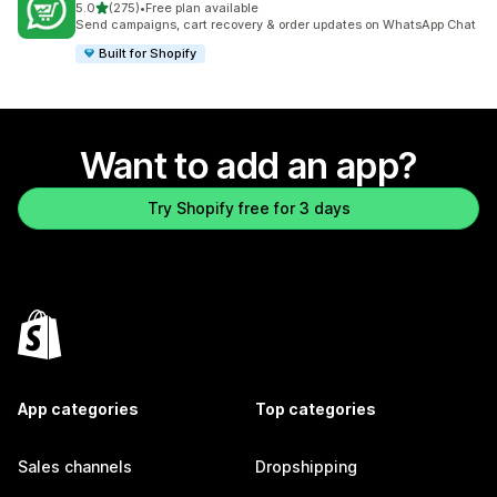
out of 5 stars
5.0
(275)
•
Free plan available
275 total reviews
Send campaigns, cart recovery & order updates on WhatsApp Chat
Built for Shopify
Want to add an app?
Try Shopify free for 3 days
App categories
Top categories
Sales channels
Dropshipping