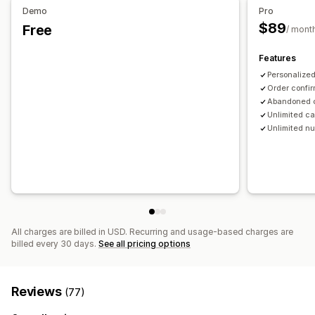
Custom discount codes
Triggers
Customizable widgets
Demo
Pro
Customization
Multi-language
Targeting rules
$89
Free
/ mont
Emojis and stickers
Welcome messages
Chat buttons
Chat flows
Agent avatar
Features
Personalize
Order confi
Abandoned 
Unlimited c
Unlimited n
All charges are billed in USD. Recurring and usage-based charges are
billed every 30 days.
See all pricing options
Reviews
(77)