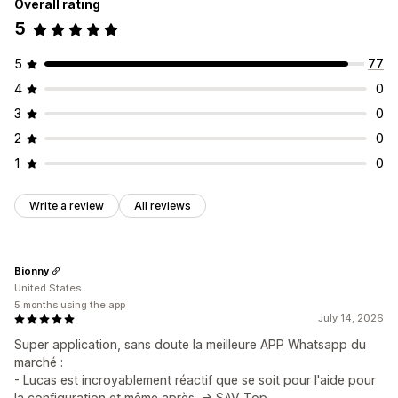
Overall rating
5
5
77
4
0
3
0
2
0
1
0
Write a review
All reviews
Bionny
United States
5 months using the app
July 14, 2026
Super application, sans doute la meilleure APP Whatsapp du
marché :
- Lucas est incroyablement réactif que se soit pour l'aide pour
la configuration et même après. -> SAV Top