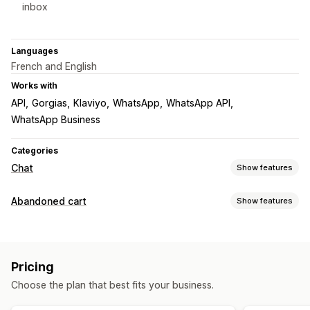
inbox
Languages
French and English
Works with
API
Gorgias
Klaviyo
WhatsApp
WhatsApp API
WhatsApp Business
Categories
Chat
Show features
Real-time messaging
Abandoned cart
Show features
AI chatbots
Live chat
SMS
Email chat
Customer insights
Cart recovery
Automated responses
Personalized campaigns
SMS notifications
Cart recovery
Discounts
FAQs
Greetings
Pricing
Conversion tracking
Product recommendations
Quick replies
Shipping alerts
Choose the plan that best fits your business.
Display options
Order updates
Cross-sell