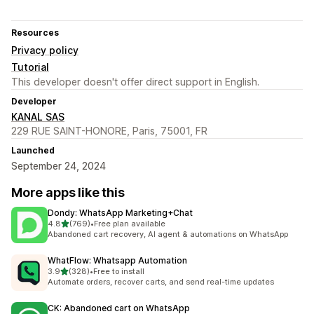
Resources
Privacy policy
Tutorial
This developer doesn't offer direct support in English.
Developer
KANAL SAS
229 RUE SAINT-HONORE, Paris, 75001, FR
Launched
September 24, 2024
More apps like this
Dondy: WhatsApp Marketing+Chat
out of 5 stars
4.8
(769)
•
Free plan available
769 total reviews
Abandoned cart recovery, AI agent & automations on WhatsApp
WhatFlow: Whatsapp Automation
out of 5 stars
3.9
(328)
•
Free to install
328 total reviews
Automate orders, recover carts, and send real-time updates
CK: Abandoned cart on WhatsApp